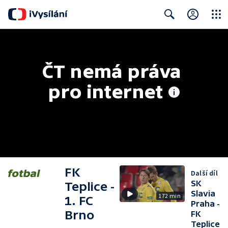
Close
Search
ČT nemá práva 
pro internet
FK
Další díl
SK
Teplice -
Slavia
172 min
1. FC
Praha -
Brno
FK
Teplice