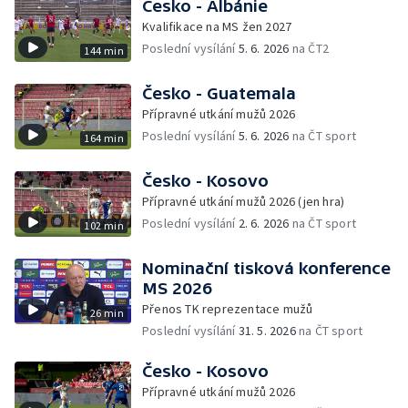
Česko - Albánie
Kvalifikace na MS žen 2027
Poslední vysílání
5. 6. 2026
na ČT2
144 min
Česko - Guatemala
Přípravné utkání mužů 2026
Poslední vysílání
5. 6. 2026
na ČT sport
164 min
Česko - Kosovo
Přípravné utkání mužů 2026 (jen hra)
Poslední vysílání
2. 6. 2026
na ČT sport
102 min
Nominační tisková konference
MS 2026
Přenos TK reprezentace mužů
26 min
Poslední vysílání
31. 5. 2026
na ČT sport
Česko - Kosovo
Přípravné utkání mužů 2026