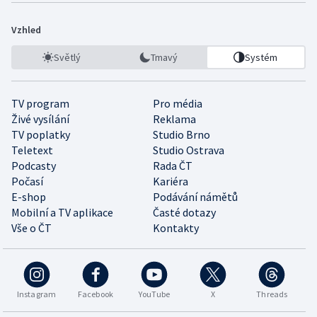
Vzhled
Světlý
Tmavý
Systém
TV program
Pro média
Živé vysílání
Reklama
TV poplatky
Studio Brno
Teletext
Studio Ostrava
Podcasty
Rada ČT
Počasí
Kariéra
E-shop
Podávání námětů
Mobilní a TV aplikace
Časté dotazy
Vše o ČT
Kontakty
Instagram
Facebook
YouTube
X
Threads