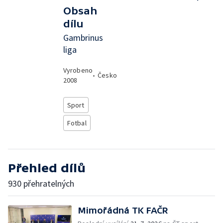
Obsah
dílu
Gambrinus
liga
Vyrobeno
•
Česko
2008
Sport
Fotbal
Přehled dílů
930 přehratelných
Mimořádná TK FAČR