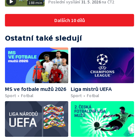
Poslední vysílání
31. 5. 2026
na ČT2
188 min
Dalších 10 dílů
Ostatní také sledují
MS ve fotbale mužů 2026
Liga mistrů UEFA
Sport
Fotbal
Sport
Fotbal