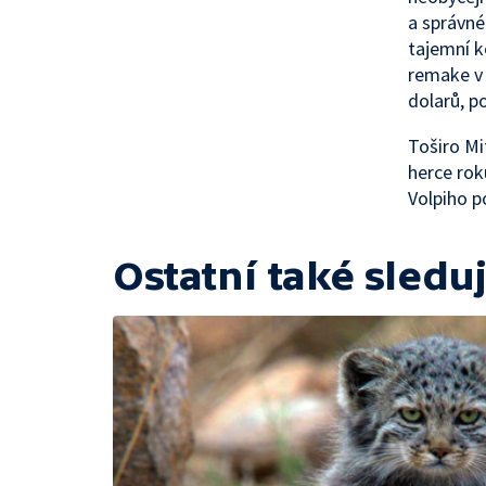
a správné
tajemní k
remake v 
dolarů, p
Toširo Mi
herce rok
Volpiho p
Ostatní také sleduj