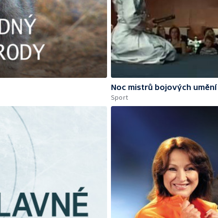
Noc mistrů bojových umění
Sport