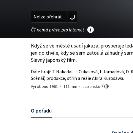
Nelze přehrát
ČT nemá práva pro internet
Když se ve městě usadí jakuza, prosperuje led
jen do chvíle, kdy se sem zatoulá záhadný sam
Slavný japonský film.
Dále hrají: T. Nakadai, J. Cukasová, I. Jamadová, D. 
Scénář, produkce, střih a režie Akira Kurosawa.
Vyrobeno
1961
•
111 min
•
Japonsko
O pořadu