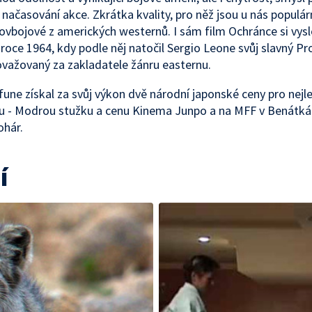
 načasování akce. Zkrátka kvality, pro něž jsou u nás populár
ovbojové z amerických westernů. I sám film Ochránce si vysl
roce 1964, kdy podle něj natočil Sergio Leone svůj slavný Pr
ovažovaný za zakladatele žánru easternu.
fune získal za svůj výkon dvě národní japonské ceny pro nejl
u - Modrou stužku a cenu Kinema Junpo a na MFF v Benátká
ohár.
í