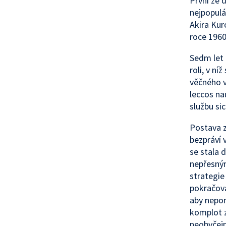
První ze 
nejpopulá
Akira Kur
roce 1960
Sedm let 
roli, v n
věčného v
leccos na
službu sic
Postava z
bezpráví 
se stala 
nepřesným
strategie
pokračov
aby nepo
komplot z
neobyčejn