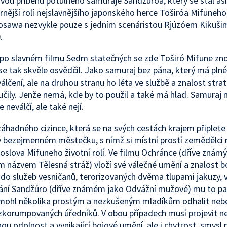
dvou příběhů potulného samuraje Sandžúróa, který se stal asi
rnější rolí nejslavnějšího japonského herce Toširóa Mifuneho
osawa nezvykle pouze s jedním scenáristou Rjúzóem Kikuši
.
po slavném filmu Sedm statečných se zde Toširó Mifune zno
íž se tak skvěle osvědčil. Jako samuraj bez pána, který má pln
álčení, ale na druhou stranu ho léta ve službě a znalost stra
učily. Jenže nemá, kde by to použil a také má hlad. Samuraj
e neválčí, ale také nejí.
áhadného cizince, která se na svých cestách krajem připlete
v bezejmenném městečku, s nímž si místní prostí zemědělci n
doslova Mifuneho životní rolí. Ve filmu Ochránce (dříve zná
 názvem Tělesná stráž) vloží své válečné umění a znalost b
 do služeb vesničanů, terorizovaných dvěma tlupami jakuzy,
ání Sandžúro (dříve známém jako Odvážní mužové) mu to pa
mohl několika prostým a nezkušeným mladíkům odhalit neb
korumpovaných úředníků. V obou případech musí projevit n
ou odolnost a vynikající bojové umění, ale i chytrost, smysl p