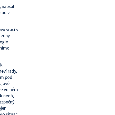
, napsal
mou v
vu vrací v
é zuby
tegie
 mimo
 k
eví rady,
mým pod
ojové
 ve volném
k nedá,
ezpečný
ejen
ro situaci