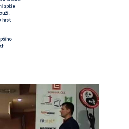
ní spíše
oužil
o hrst
epšího
ch