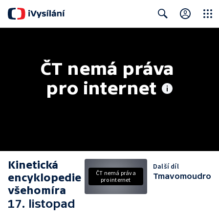
Close
Search
ČT nemá práva 
pro internet
Kinetická
Další díl
ČT nemá práva
encyklopedie
Tmavomoudro
pro internet
všehomíra
17. listopad