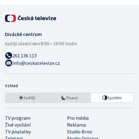
Divácké centrum
každý všední den:
8:00—16:00 hodin
261 136 113
info@ceskatelevize.cz
Vzhled
Světlý
Tmavý
Systém
TV program
Pro média
Živé vysílání
Reklama
TV poplatky
Studio Brno
Teletext
Studio Ostrava