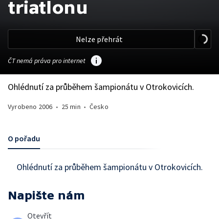
triatlonu
Nelze přehrát
ČT nemá práva pro internet
Ohlédnutí za průběhem šampionátu v Otrokovicích.
Vyrobeno
2006
•
25 min
•
Česko
O pořadu
Ohlédnutí za průběhem šampionátu v Otrokovicích.
Napište nám
Otevřít