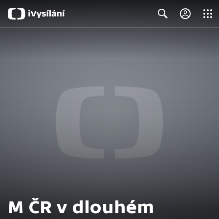
Close
Search
M ČR v dlouhém