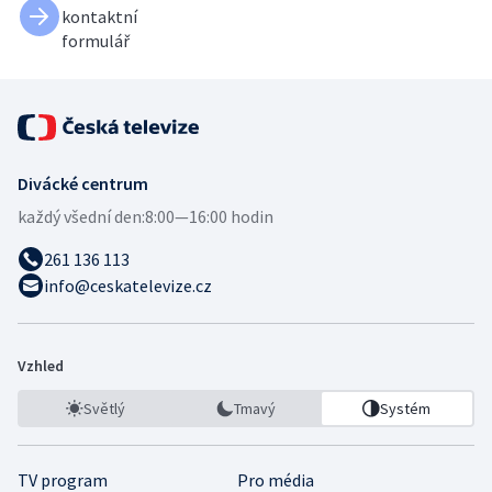
kontaktní
formulář
Divácké centrum
každý všední den:
8:00—16:00 hodin
261 136 113
info@ceskatelevize.cz
Vzhled
Světlý
Tmavý
Systém
TV program
Pro média