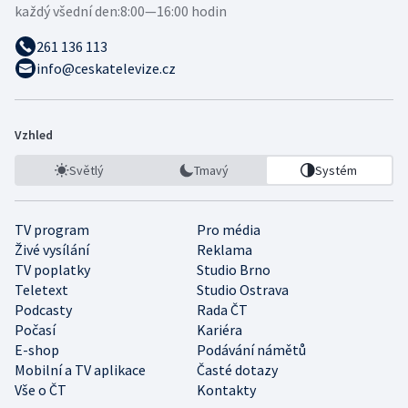
každý všední den:
8:00—16:00 hodin
261 136 113
info@ceskatelevize.cz
Vzhled
Světlý
Tmavý
Systém
TV program
Pro média
Živé vysílání
Reklama
TV poplatky
Studio Brno
Teletext
Studio Ostrava
Podcasty
Rada ČT
Počasí
Kariéra
E-shop
Podávání námětů
Mobilní a TV aplikace
Časté dotazy
Vše o ČT
Kontakty