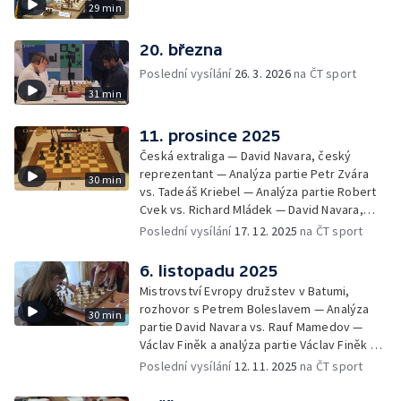
29 min
20. března
Poslední vysílání
26. 3. 2026
na ČT sport
31 min
11. prosince 2025
Česká extraliga — David Navara, český
reprezentant — Analýza partie Petr Zvára
30 min
vs. Tadeáš Kriebel — Analýza partie Robert
Cvek vs. Richard Mládek — David Navara,
český reprezentant — Vojtěch Plát má bronz
Poslední vysílání
17. 12. 2025
na ČT sport
— Analýza partie Eduardo Iturrizaga Bonelli
vs. Vojtěch Plát — Světový pohár FIDE —
6. listopadu 2025
Analýza partie Pa Iniyan vs. Thai Dai Van
Mistrovství Evropy družstev v Batumi,
Nguyen — Analýza partie Pentala Harikrishna
rozhovor s Petrem Boleslavem — Analýza
30 min
vs. Arsenyj Nesterov — David Navara o
partie David Navara vs. Rauf Mamedov —
Turnaji kandidátů — Vyhádření Vladimira
Václav Finěk a analýza partie Václav Finěk vs.
Kramnika o podvádění — Bleskově —
Luka Draškovič — Petr Boleslav o ME —
Poslední vysílání
12. 11. 2025
na ČT sport
Pozvánka — Soutěž
Analýza partie Anna Lhotská vs. Elif Mehmed
— Analýza partie Joanna Worek vs. Anna-