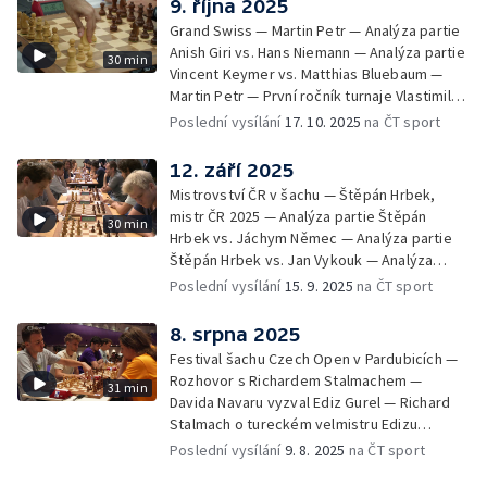
9. října 2025
Maja Kazarian — Nový Bor vybojoval bronz v
Grand Swiss — Martin Petr — Analýza partie
šachu na Evropském klubovém poháru —
Anish Giri vs. Hans Niemann — Analýza partie
30 min
Analýza partie Amadeus Evenshaug vs.
Vincent Keymer vs. Matthias Bluebaum —
David Navara — Novinka v Evropském
Martin Petr — První ročník turnaje Vlastimila
klubovém poháru — Mistrovství Moravy a
Horta — Analýza partie Gustav Brejník vs.
Poslední vysílání
17. 10. 2025
na ČT sport
Slezska mládeže — Pavel Sváček prvním
Dominik Rous — Memoriál Břetislava Modra
českým mistrem světa v korespondenčním
— Oslavy 100 let organizovaného šachu v
12. září 2025
šachu — Bleskově — Pozvánka — Soutěž
Hlinsku — MČR mládeže v rapid šachu —
Mistrovství ČR v šachu — Štěpán Hrbek,
Analýza partie David Hák vs. Ondřej Winter —
mistr ČR 2025 — Analýza partie Štěpán
30 min
Mistrovství Evropy družstev — Pozvánky
Hrbek vs. Jáchym Němec — Analýza partie
Martina Petra — Bleskově — Pozvánka —
Štěpán Hrbek vs. Jan Vykouk — Analýza
Soutěž
partie Tomáš Polák vs. Štěpán Hrbek — O
Poslední vysílání
15. 9. 2025
na ČT sport
průběhu MČR — Analýza partie Richard
Stalmach vs. Jan Vykouk — Analýza partie
8. srpna 2025
Tadeáš Kriebel vs. Jan Krejčí — Mistrovství
Festival šachu Czech Open v Pardubicích —
ČR žen v šachu — Analýza partie Tereza
Rozhovor s Richardem Stalmachem —
31 min
Rodshtein vs. Julia Movsesian — Analýza
Davida Navaru vyzval Ediz Gurel — Richard
partie Anna Lhotská vs. Lucie Rybáčková —
Stalmach o tureckém velmistru Edizu
Czech Open 2025 Pardubice — Analýza
Gurelovi — Analýza partie Ediz Gurel vs.
Poslední vysílání
9. 8. 2025
na ČT sport
partie Jan Souček vs. Alexander Donchenko
David Navara — Šachový festival České
— Analýza partie Jiří Štoček vs. Pavel