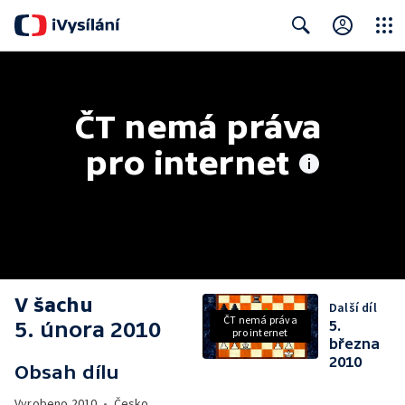
Close
Search
ČT nemá práva 
pro internet
V šachu
Další díl
ČT nemá práva
5. února 2010
5.
pro internet
března
2010
Obsah dílu
Vyrobeno
2010
•
Česko