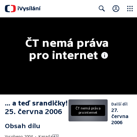
Close
Search
ČT nemá práva 
pro internet
... a teď srandičky!
Další díl
ČT nemá práva
25. června 2006
27.
pro internet
června
2006
Obsah dílu
Vyrobeno
2004
•
Kanada