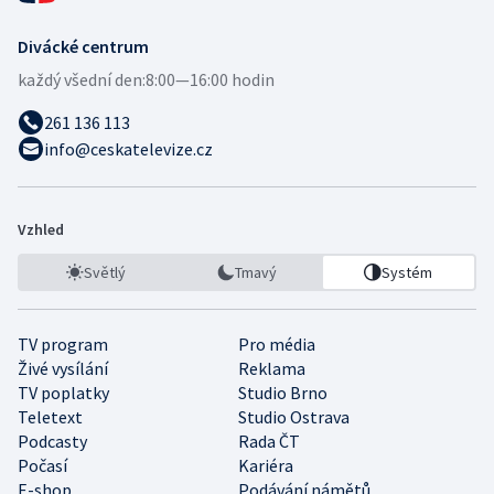
Divácké centrum
každý všední den:
8:00—16:00 hodin
261 136 113
info@ceskatelevize.cz
Vzhled
Světlý
Tmavý
Systém
TV program
Pro média
Živé vysílání
Reklama
TV poplatky
Studio Brno
Teletext
Studio Ostrava
Podcasty
Rada ČT
Počasí
Kariéra
E-shop
Podávání námětů