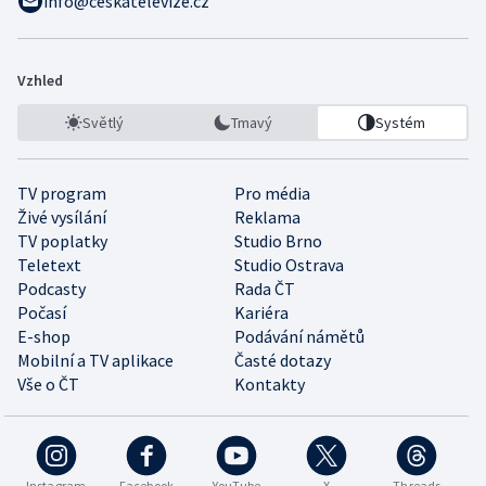
info@ceskatelevize.cz
Vzhled
Světlý
Tmavý
Systém
TV program
Pro média
Živé vysílání
Reklama
TV poplatky
Studio Brno
Teletext
Studio Ostrava
Podcasty
Rada ČT
Počasí
Kariéra
E-shop
Podávání námětů
Mobilní a TV aplikace
Časté dotazy
Vše o ČT
Kontakty
Instagram
Facebook
YouTube
X
Threads