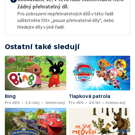
žádný přehratelný díl.
Pro zobrazení nepřehratelných dílů v této řadě
odškrtněte filtr „pouze přehratelné díly“, nebo
hledejte díly v jiné řadě.
Ostatní také sledují
Bing
Tlapková patrola
Pro děti
2-4 roky
Animovaný
Pro děti
4-6 let
Animovaný