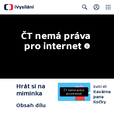
Close
Search
ČT nemá práva 
pro internet
Hrát si na
Další díl
ČT nemá práva
Kavárna
miminka
pro internet
pana
Kočky
Obsah dílu