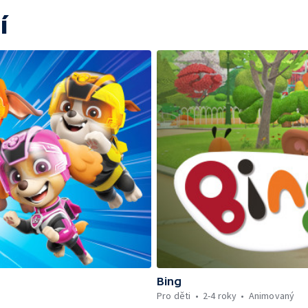
í
Bing
Pro děti
2-4 roky
Animovaný