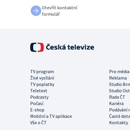
Otevřít kontaktní
formulář
TV program
Pro média
Živé vysílání
Reklama
TV poplatky
Studio Br
Teletext
Studio Os
Podcasty
Rada ČT
Počasí
Kariéra
E-shop
Podávání 
Mobilní a TV aplikace
Časté dot
Vše o ČT
Kontakty