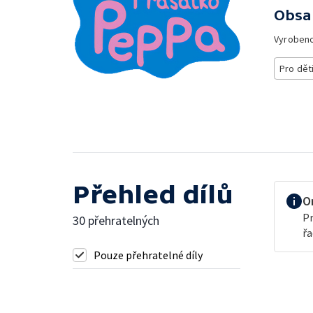
Obsa
Vyroben
Pro dět
Přehled dílů
O
Pr
30 přehratelných
řa
Pouze přehratelné díly