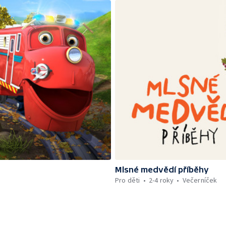
Mlsné medvědí příběhy
Pro děti
2-4 roky
Večerníček