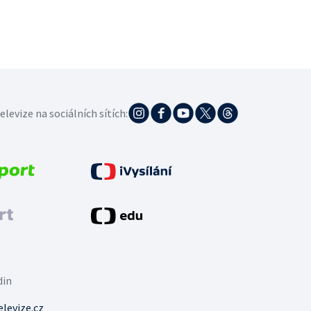
elevize na sociálních sítích:
din
levize.cz