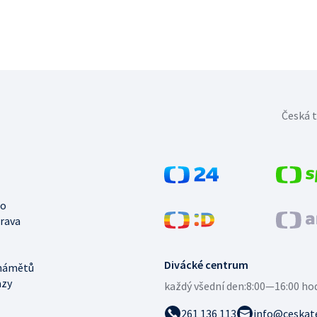
Česká t
no
trava
Divácké centrum
námětů
azy
každý všední den:
8:00—16:00 ho
261 136 113
info@ceskate