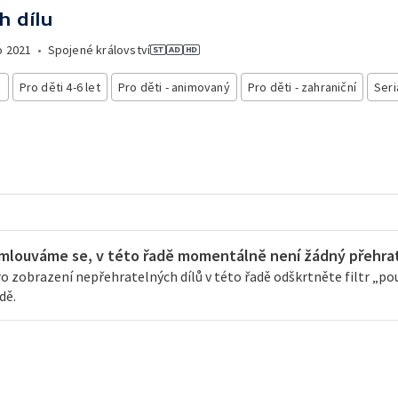
h dílu
o
2021
•
Spojené království
i
Pro děti 4-6 let
Pro děti - animovaný
Pro děti - zahraniční
Seri
mlouváme se, v této řadě momentálně není žádný přehrate
o zobrazení nepřehratelných dílů v této řadě odškrtněte filtr „pouz
dě.