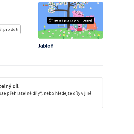
ČT nemá práva pro internet
ál pro děti
Jabloň
lný díl.
e přehratelné díly“, nebo hledejte díly v jiné