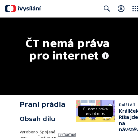
Clos
Search
ČT nemá práva 
pro internet
Praní prádla
Další díl
ČT nemá práva
Králíče
pro internet
Ríša jde
Obsah dílu
na
návště
Vyrobeno
Spojené
•