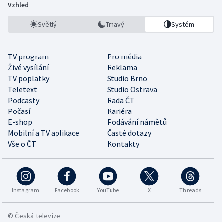
Vzhled
Světlý
Tmavý
Systém
TV program
Pro média
Živé vysílání
Reklama
TV poplatky
Studio Brno
Teletext
Studio Ostrava
Podcasty
Rada ČT
Počasí
Kariéra
E-shop
Podávání námětů
Mobilní a TV aplikace
Časté dotazy
Vše o ČT
Kontakty
Instagram
Facebook
YouTube
X
Threads
© Česká televize