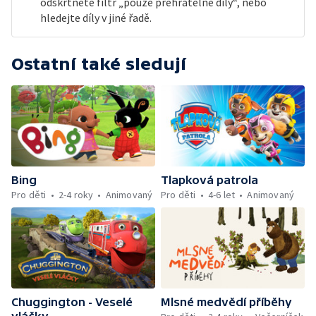
odškrtněte filtr „pouze přehratelné díly“, nebo
hledejte díly v jiné řadě.
Ostatní také sledují
Bing
Tlapková patrola
Pro děti
2-4 roky
Animovaný
Pro děti
4-6 let
Animovaný
Chuggington - Veselé
Mlsné medvědí příběhy
vláčky