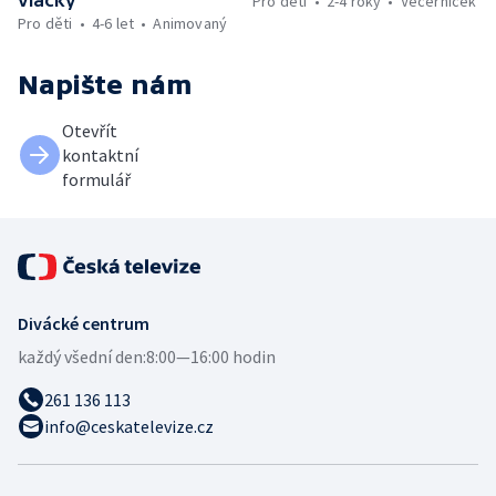
Pro děti
2-4 roky
Večerníček
Pro děti
4-6 let
Animovaný
Napište nám
Otevřít
kontaktní
formulář
Divácké centrum
každý všední den:
8:00—16:00 hodin
261 136 113
info@ceskatelevize.cz