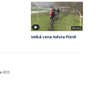
30 min
Velká cena města Plzně
je XCO