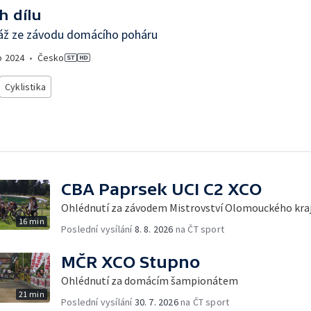
h dílu
áž ze závodu domácího poháru
o
2024
•
Česko
Cyklistika
CBA Paprsek UCI C2 XCO
Ohlédnutí za závodem Mistrovství Olomouckého kra
16 min
Poslední vysílání
8. 8. 2026
na ČT sport
MČR XCO Stupno
Ohlédnutí za domácím šampionátem
21 min
Poslední vysílání
30. 7. 2026
na ČT sport