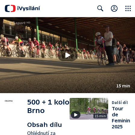
Close
Search
15 min
500 + 1 kolo
Další díl
Tour
Brno
de
15 min
Feminin
Obsah dílu
2025
Ohlédnutí za