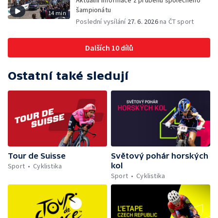
Aktuální informace z průběhu společného
šampionátu
14 min
Poslední vysílání
27. 6. 2026
na ČT sport
Dalších 10 dílů
Ostatní také sledují
Tour de Suisse
Světový pohár horských
kol
Sport
Cyklistika
Sport
Cyklistika