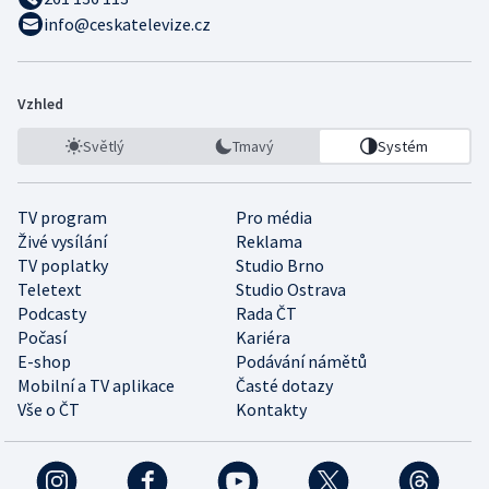
info@ceskatelevize.cz
Vzhled
Světlý
Tmavý
Systém
TV program
Pro média
Živé vysílání
Reklama
TV poplatky
Studio Brno
Teletext
Studio Ostrava
Podcasty
Rada ČT
Počasí
Kariéra
E-shop
Podávání námětů
Mobilní a TV aplikace
Časté dotazy
Vše o ČT
Kontakty