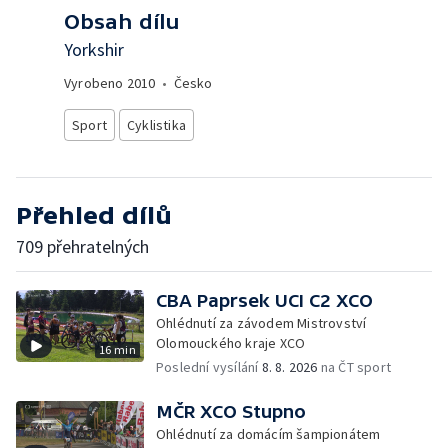
Obsah dílu
Yorkshir
Vyrobeno
2010
•
Česko
Sport
Cyklistika
Přehled dílů
709 přehratelných
CBA Paprsek UCI C2 XCO
Ohlédnutí za závodem Mistrovství
Olomouckého kraje XCO
16 min
Poslední vysílání
8. 8. 2026
na ČT sport
MČR XCO Stupno
Ohlédnutí za domácím šampionátem