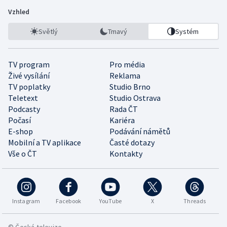
Vzhled
Světlý
Tmavý
Systém
TV program
Pro média
Živé vysílání
Reklama
TV poplatky
Studio Brno
Teletext
Studio Ostrava
Podcasty
Rada ČT
Počasí
Kariéra
E-shop
Podávání námětů
Mobilní a TV aplikace
Časté dotazy
Vše o ČT
Kontakty
Instagram
Facebook
YouTube
X
Threads
© Česká televize