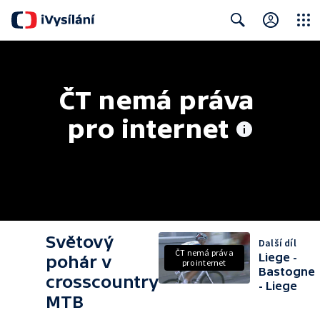
Close
Search
ČT nemá práva 
pro internet
Světový
Další díl
ČT nemá práva
Liege -
pohár v
pro internet
Bastogne
crosscountry
- Liege
MTB