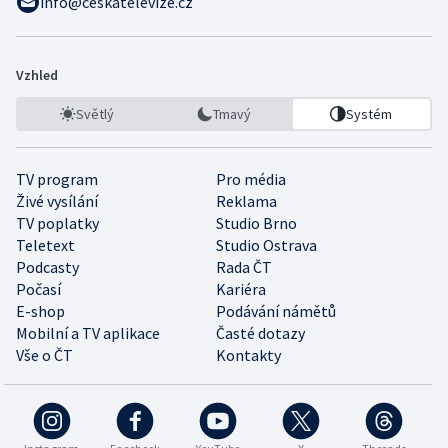
info@ceskatelevize.cz
Vzhled
Světlý
Tmavý
Systém
TV program
Pro média
Živé vysílání
Reklama
TV poplatky
Studio Brno
Teletext
Studio Ostrava
Podcasty
Rada ČT
Počasí
Kariéra
E-shop
Podávání námětů
Mobilní a TV aplikace
Časté dotazy
Vše o ČT
Kontakty