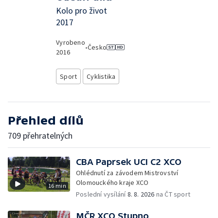
Kolo pro život
2017
Vyrobeno
•
Česko
2016
Sport
Cyklistika
Přehled dílů
709 přehratelných
CBA Paprsek UCI C2 XCO
Ohlédnutí za závodem Mistrovství
Olomouckého kraje XCO
16 min
Poslední vysílání
8. 8. 2026
na ČT sport
MČR XCO Stupno