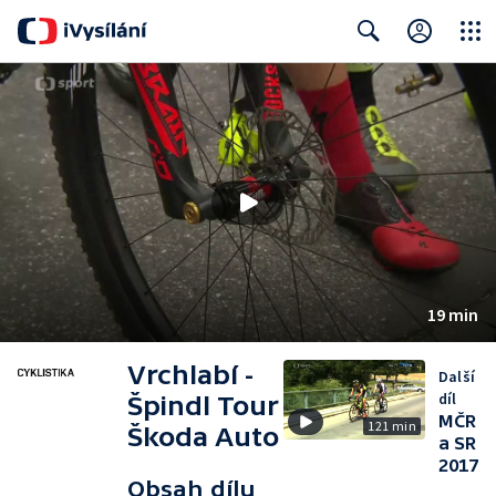
Close
Search
19 min
Vrchlabí -
Další
díl
Špindl Tour
MČR
121 min
Škoda Auto
a SR
2017
Obsah dílu