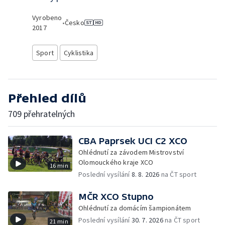
Vyrobeno
•
Česko
2017
Sport
Cyklistika
Přehled dílů
709 přehratelných
CBA Paprsek UCI C2 XCO
Ohlédnutí za závodem Mistrovství
Olomouckého kraje XCO
16 min
Poslední vysílání
8. 8. 2026
na ČT sport
MČR XCO Stupno
Ohlédnutí za domácím šampionátem
Poslední vysílání
30. 7. 2026
na ČT sport
21 min