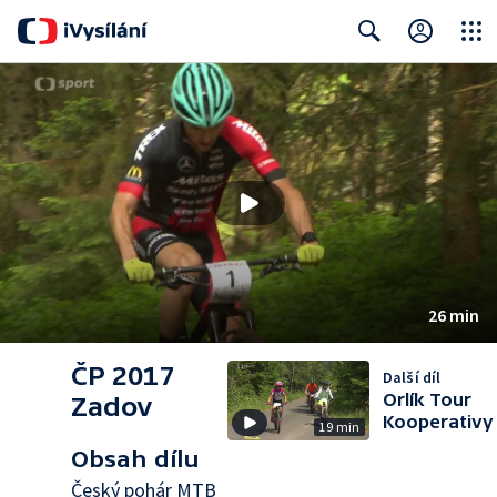
Close
Search
26 min
ČP 2017
Další díl
Orlík Tour
Zadov
Kooperativy
19 min
Obsah dílu
Český pohár MTB