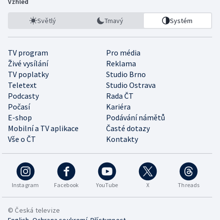
Vzhled
Světlý
Tmavý
Systém
TV program
Pro média
Živé vysílání
Reklama
TV poplatky
Studio Brno
Teletext
Studio Ostrava
Podcasty
Rada ČT
Počasí
Kariéra
E-shop
Podávání námětů
Mobilní a TV aplikace
Časté dotazy
Vše o ČT
Kontakty
Instagram
Facebook
YouTube
X
Threads
© Česká televize
•
•
English
Ochrana soukromí
Přístupnost