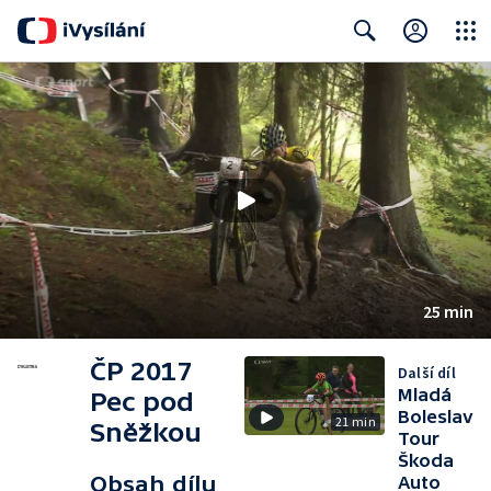
Close
Search
25 min
ČP 2017
Další díl
Mladá
Pec pod
Boleslav
21 min
Sněžkou
Tour
Škoda
Obsah dílu
Auto