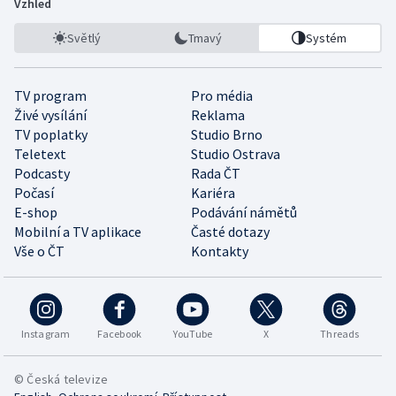
Vzhled
Světlý
Tmavý
Systém
TV program
Pro média
Živé vysílání
Reklama
TV poplatky
Studio Brno
Teletext
Studio Ostrava
Podcasty
Rada ČT
Počasí
Kariéra
E-shop
Podávání námětů
Mobilní a TV aplikace
Časté dotazy
Vše o ČT
Kontakty
Instagram
Facebook
YouTube
X
Threads
© Česká televize