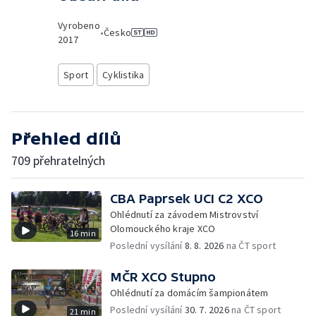
Vyrobeno
•
Česko
2017
Sport
Cyklistika
Přehled dílů
709 přehratelných
CBA Paprsek UCI C2 XCO
Ohlédnutí za závodem Mistrovství
Olomouckého kraje XCO
16 min
Poslední vysílání
8. 8. 2026
na ČT sport
MČR XCO Stupno
Ohlédnutí za domácím šampionátem
Poslední vysílání
30. 7. 2026
na ČT sport
21 min