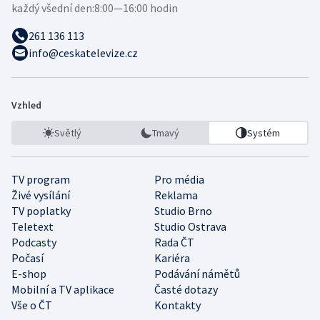
každý všední den:
8:00—16:00 hodin
261 136 113
info@ceskatelevize.cz
Vzhled
Světlý
Tmavý
Systém
TV program
Pro média
Živé vysílání
Reklama
TV poplatky
Studio Brno
Teletext
Studio Ostrava
Podcasty
Rada ČT
Počasí
Kariéra
E-shop
Podávání námětů
Mobilní a TV aplikace
Časté dotazy
Vše o ČT
Kontakty