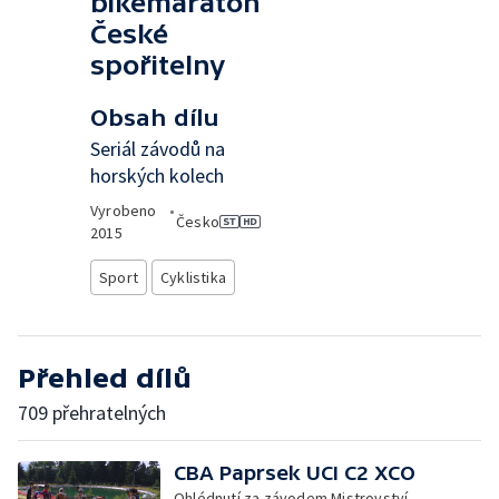
bikemaraton
České
spořitelny
Obsah dílu
Seriál závodů na
horských kolech
Vyrobeno
•
Česko
2015
Sport
Cyklistika
Přehled dílů
709 přehratelných
CBA Paprsek UCI C2 XCO
Ohlédnutí za závodem Mistrovství