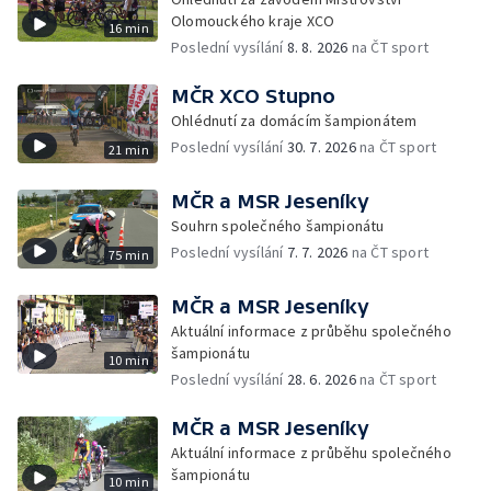
Olomouckého kraje XCO
16 min
Poslední vysílání
8. 8. 2026
na ČT sport
MČR XCO Stupno
Ohlédnutí za domácím šampionátem
Poslední vysílání
30. 7. 2026
na ČT sport
21 min
MČR a MSR Jeseníky
Souhrn společného šampionátu
Poslední vysílání
7. 7. 2026
na ČT sport
75 min
MČR a MSR Jeseníky
Aktuální informace z průběhu společného
šampionátu
10 min
Poslední vysílání
28. 6. 2026
na ČT sport
MČR a MSR Jeseníky
Aktuální informace z průběhu společného
šampionátu
10 min