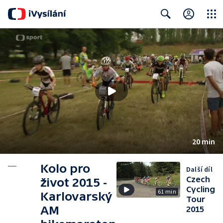
Close
Search
20 min
Kolo pro
Další díl
Czech
život 2015 -
Cycling
61 min
Karlovarský
Tour
AM
2015