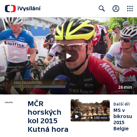
Close
Search
26 min
MČR
Další díl
MS v
horských
bikrosu
103 min
kol 2015
2015
Kutná hora
Belgie