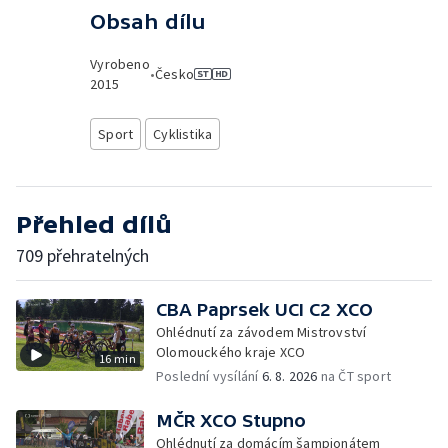
Obsah dílu
Vyrobeno
•
Česko
2015
Sport
Cyklistika
Přehled dílů
709 přehratelných
CBA Paprsek UCI C2 XCO
Ohlédnutí za závodem Mistrovství
Olomouckého kraje XCO
16 min
Poslední vysílání
6. 8. 2026
na ČT sport
MČR XCO Stupno
Ohlédnutí za domácím šampionátem