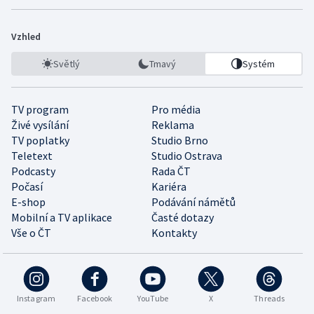
Vzhled
Světlý
Tmavý
Systém
TV program
Pro média
Živé vysílání
Reklama
TV poplatky
Studio Brno
Teletext
Studio Ostrava
Podcasty
Rada ČT
Počasí
Kariéra
E-shop
Podávání námětů
Mobilní a TV aplikace
Časté dotazy
Vše o ČT
Kontakty
Instagram
Facebook
YouTube
X
Threads