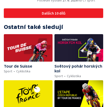
Poslední vysílání
27. 6. 2026
na ČT sport
Dalších 10 dílů
Ostatní také sledují
Tour de Suisse
Světový pohár horských
kol
Sport
Cyklistika
Sport
Cyklistika