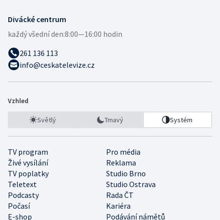
Divácké centrum
každý všední den:
8:00—16:00 hodin
261 136 113
info@ceskatelevize.cz
Vzhled
Světlý
Tmavý
Systém
TV program
Pro média
Živé vysílání
Reklama
TV poplatky
Studio Brno
Teletext
Studio Ostrava
Podcasty
Rada ČT
Počasí
Kariéra
E-shop
Podávání námětů