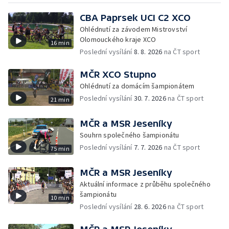
CBA Paprsek UCI C2 XCO
Ohlédnutí za závodem Mistrovství
Olomouckého kraje XCO
16 min
Poslední vysílání
8. 8. 2026
na ČT sport
MČR XCO Stupno
Ohlédnutí za domácím šampionátem
Poslední vysílání
30. 7. 2026
na ČT sport
21 min
MČR a MSR Jeseníky
Souhrn společného šampionátu
Poslední vysílání
7. 7. 2026
na ČT sport
75 min
MČR a MSR Jeseníky
Aktuální informace z průběhu společného
šampionátu
10 min
Poslední vysílání
28. 6. 2026
na ČT sport