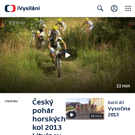
Close
Search
22 min
Český
Další díl
Vysočina
pohár
2013
30 min
horských
kol 2013