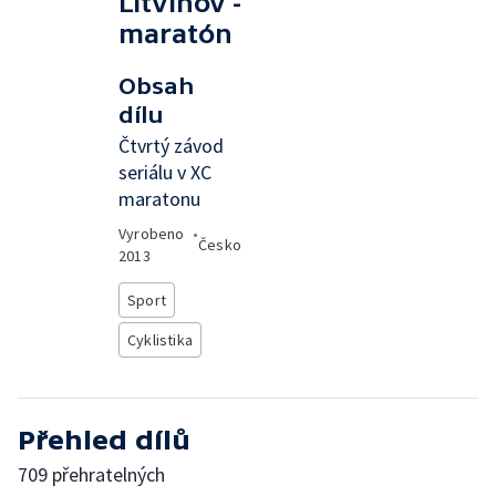
Litvínov -
maratón
Obsah
dílu
Čtvrtý závod
seriálu v XC
maratonu
Vyrobeno
•
Česko
2013
Sport
Cyklistika
Přehled dílů
709 přehratelných