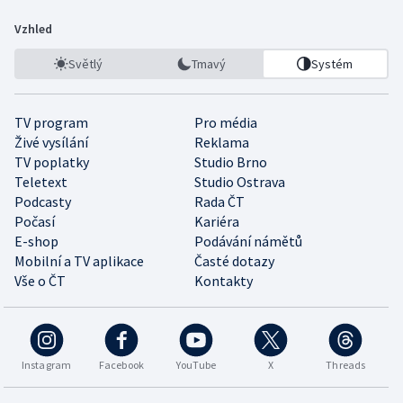
Vzhled
Světlý
Tmavý
Systém
TV program
Pro média
Živé vysílání
Reklama
TV poplatky
Studio Brno
Teletext
Studio Ostrava
Podcasty
Rada ČT
Počasí
Kariéra
E-shop
Podávání námětů
Mobilní a TV aplikace
Časté dotazy
Vše o ČT
Kontakty
Instagram
Facebook
YouTube
X
Threads