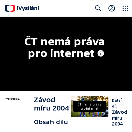
Close
Search
ČT nemá práva 
pro internet
Závod
Další
ČT nemá práva
díl
míru 2004
pro internet
Závod
míru
Obsah dílu
2004