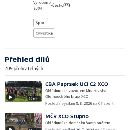
Vyrobeno
•
Česko
2004
Sport
Cyklistika
Přehled dílů
709 přehratelných
CBA Paprsek UCI C2 XCO
Ohlédnutí za závodem Mistrovství
Olomouckého kraje XCO
16 min
Poslední vysílání
8. 8. 2026
na ČT sport
MČR XCO Stupno
Ohlédnutí za domácím šampionátem
Poslední vysílání
30. 7. 2026
na ČT sport