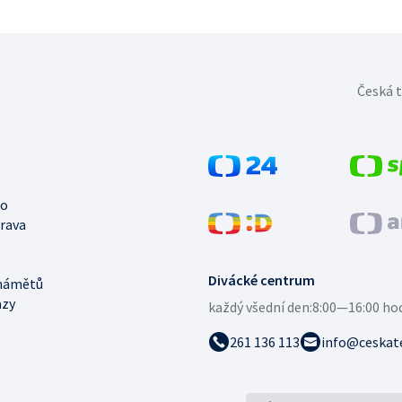
Česká t
no
trava
Divácké centrum
námětů
azy
každý všední den:
8:00—16:00 ho
261 136 113
info@ceskate