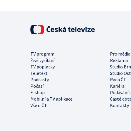
TV program
Pro média
Živé vysílání
Reklama
TV poplatky
Studio Br
Teletext
Studio Os
Podcasty
Rada ČT
Počasí
Kariéra
E-shop
Podávání 
Mobilní a TV aplikace
Časté dot
Vše o ČT
Kontakty