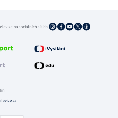
elevize na sociálních sítích:
din
levize.cz