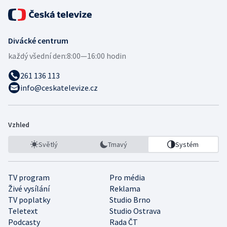
Divácké centrum
každý všední den:
8:00—16:00 hodin
261 136 113
info@ceskatelevize.cz
Vzhled
Světlý
Tmavý
Systém
TV program
Pro média
Živé vysílání
Reklama
TV poplatky
Studio Brno
Teletext
Studio Ostrava
Podcasty
Rada ČT