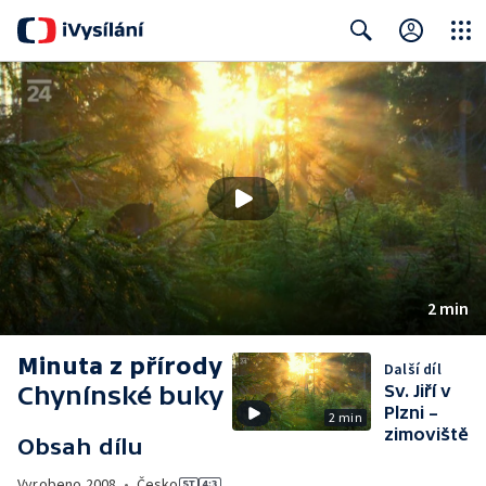
Close
Search
2 min
Minuta z přírody
Další díl
Chynínské buky
Sv. Jiří v
Plzni –
2 min
zimoviště
Obsah dílu
Vyrobeno
2008
•
Česko