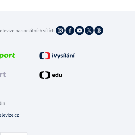
elevize na sociálních sítích:
din
levize.cz