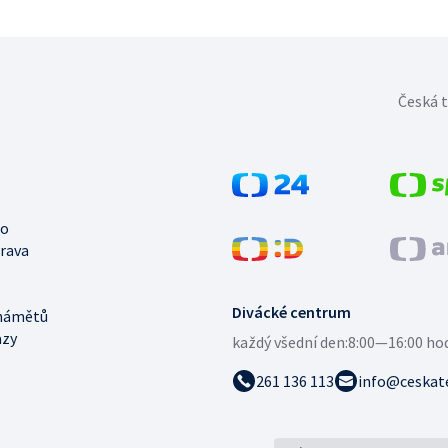
Česká t
no
trava
Divácké centrum
námětů
azy
každý všední den:
8:00—16:00 ho
261 136 113
info@ceskate