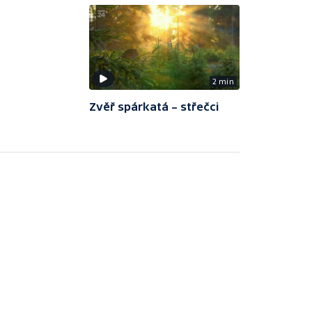
2 min
Zvěř spárkatá – střečci