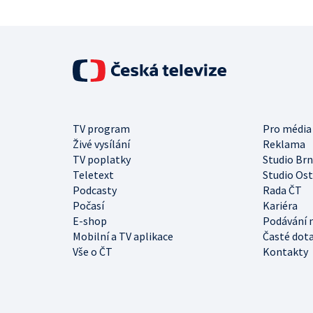
TV program
Pro média
Živé vysílání
Reklama
TV poplatky
Studio Br
Teletext
Studio Os
Podcasty
Rada ČT
Počasí
Kariéra
E-shop
Podávání 
Mobilní a TV aplikace
Časté dot
Vše o ČT
Kontakty