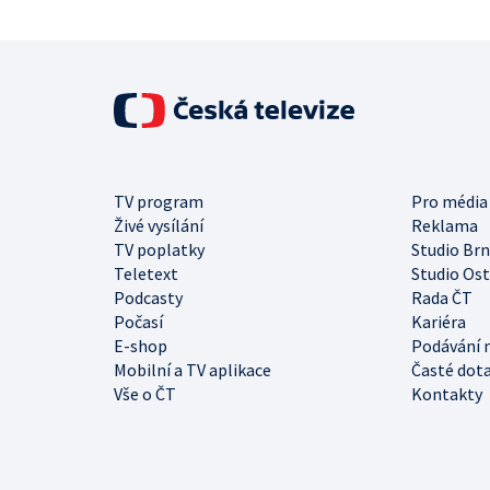
TV program
Pro média
Živé vysílání
Reklama
TV poplatky
Studio Br
Teletext
Studio Os
Podcasty
Rada ČT
Počasí
Kariéra
E-shop
Podávání 
Mobilní a TV aplikace
Časté dot
Vše o ČT
Kontakty