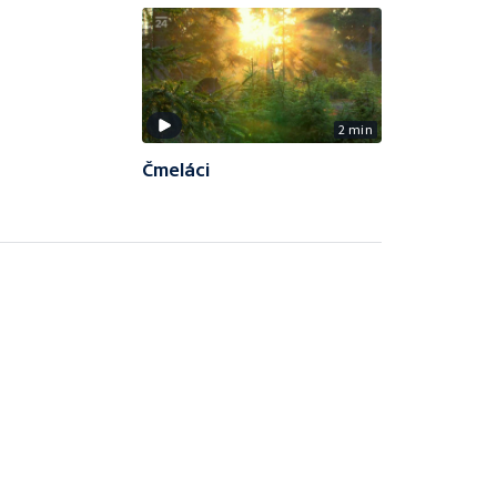
2 min
Čmeláci