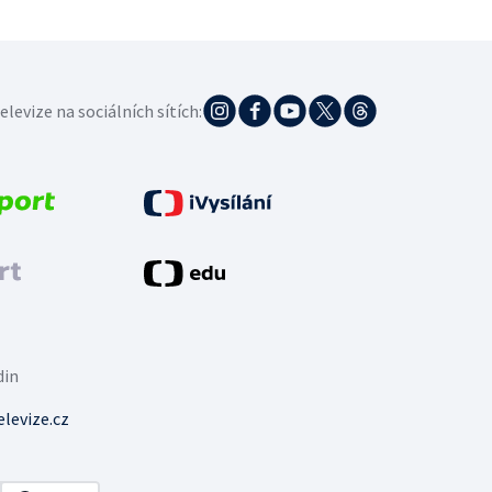
elevize na sociálních sítích:
din
levize.cz