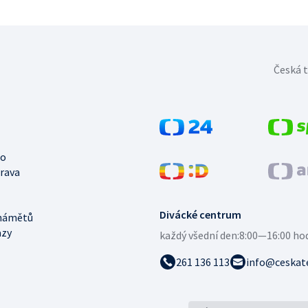
Česká t
no
trava
Divácké centrum
námětů
azy
každý všední den:
8:00—16:00 ho
261 136 113
info@ceskate