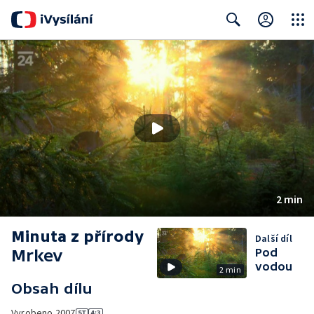
Close
Search
2 min
Minuta z přírody
Další díl
Mrkev
Pod
vodou
2 min
Obsah dílu
Vyrobeno
2007