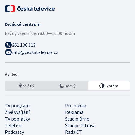
Divácké centrum
každý všední den:
8:00—16:00 hodin
261 136 113
info@ceskatelevize.cz
Vzhled
Světlý
Tmavý
Systém
TV program
Pro média
Živé vysílání
Reklama
TV poplatky
Studio Brno
Teletext
Studio Ostrava
Podcasty
Rada ČT