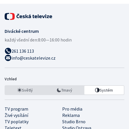
Divácké centrum
každý všední den:
8:00—16:00 hodin
261 136 113
info@ceskatelevize.cz
Vzhled
Světlý
Tmavý
Systém
TV program
Pro média
Živé vysílání
Reklama
TV poplatky
Studio Brno
Teletext
Studio Ostrava