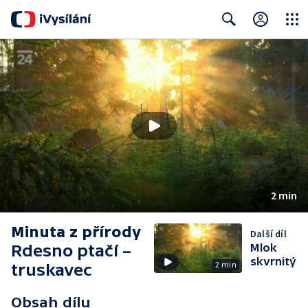
Close
Search
2 min
Minuta z přírody
Další díl
Rdesno ptačí –
Mlok
skvrnitý
2 min
truskavec
Obsah dílu