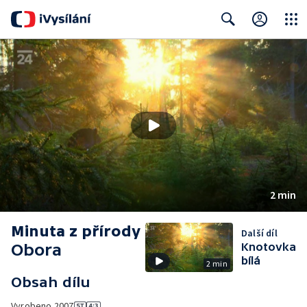
Close
Search
2 min
Minuta z přírody
Další díl
Obora
Knotovka
bílá
2 min
Obsah dílu
Vyrobeno
2007