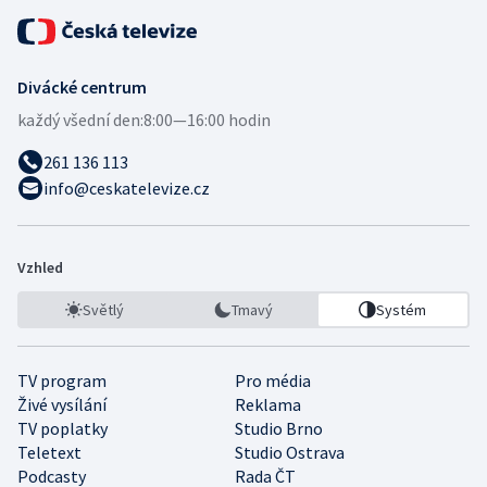
Divácké centrum
každý všední den:
8:00—16:00 hodin
261 136 113
info@ceskatelevize.cz
Vzhled
Světlý
Tmavý
Systém
TV program
Pro média
Živé vysílání
Reklama
TV poplatky
Studio Brno
Teletext
Studio Ostrava
Podcasty
Rada ČT