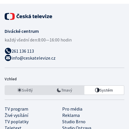
Divácké centrum
každý všední den:
8:00—16:00 hodin
261 136 113
info@ceskatelevize.cz
Vzhled
Světlý
Tmavý
Systém
TV program
Pro média
Živé vysílání
Reklama
TV poplatky
Studio Brno
Teletext
Studio Ostrava