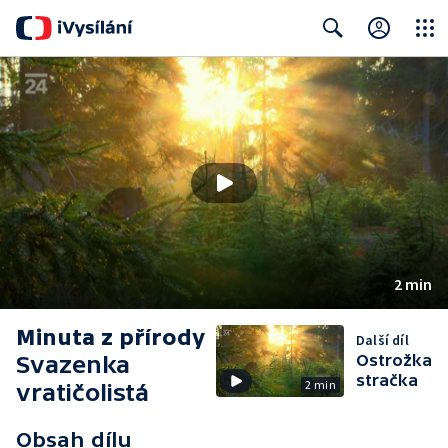
Close
Search
2 min
Minuta z přírody
Další díl
Svazenka
Ostrožka
stračka
2 min
vratičolistá
Obsah dílu