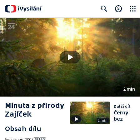
Close
Search
2 min
Minuta z přírody
Další díl
Zajíček
Černý
bez
2 min
Obsah dílu
Vyrobeno
2007