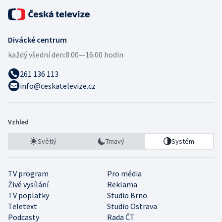
Divácké centrum
každý všední den:
8:00—16:00 hodin
261 136 113
info@ceskatelevize.cz
Vzhled
Světlý
Tmavý
Systém
TV program
Pro média
Živé vysílání
Reklama
TV poplatky
Studio Brno
Teletext
Studio Ostrava
Podcasty
Rada ČT