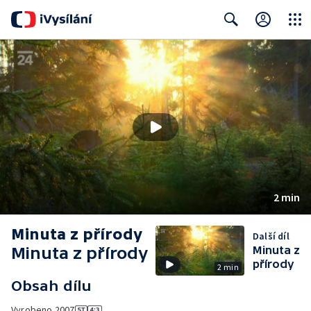
Close
Search
2 min
Minuta z přírody
Další díl
Minuta z přírody
Minuta z
přírody
2 min
Obsah dílu
Vyrobeno
2007