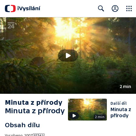
Close
Search
2 min
Minuta z přírody
Další díl
Minuta z přírody
Minuta z
přírody
2 min
Obsah dílu
Vyrobeno
2007