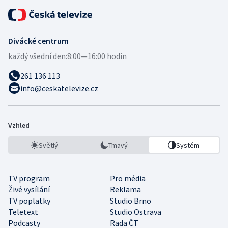
Divácké centrum
každý všední den:
8:00—16:00 hodin
261 136 113
info@ceskatelevize.cz
Vzhled
Světlý
Tmavý
Systém
TV program
Pro média
Živé vysílání
Reklama
TV poplatky
Studio Brno
Teletext
Studio Ostrava
Podcasty
Rada ČT