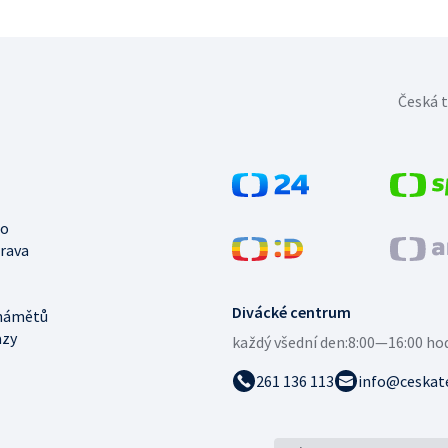
Česká t
no
trava
Divácké centrum
námětů
azy
každý všední den:
8:00—16:00 ho
261 136 113
info@ceskate