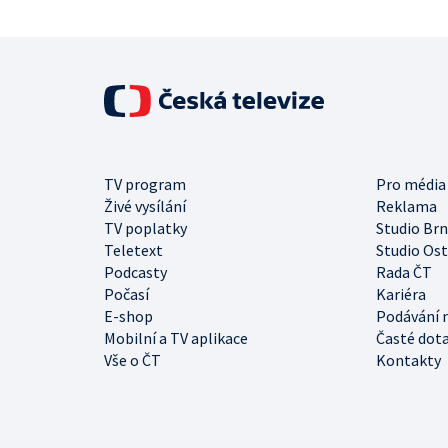
TV program
Pro média
Živé vysílání
Reklama
TV poplatky
Studio Br
Teletext
Studio Os
Podcasty
Rada ČT
Počasí
Kariéra
E-shop
Podávání 
Mobilní a TV aplikace
Časté dot
Vše o ČT
Kontakty