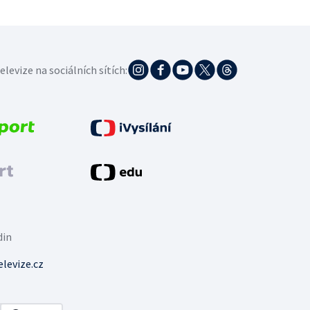
elevize na sociálních sítích:
din
levize.cz