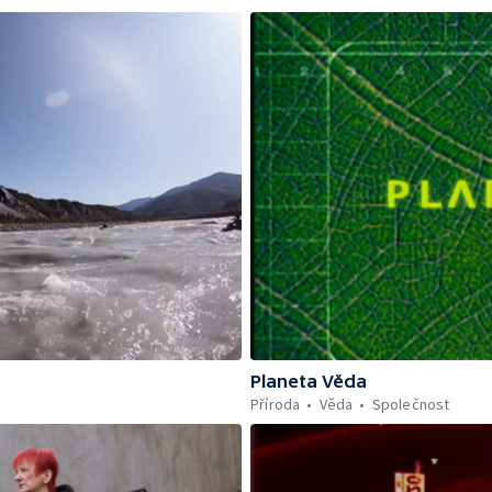
Planeta Věda
Příroda
Věda
Společnost