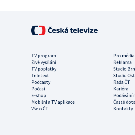
TV program
Pro média
Živé vysílání
Reklama
TV poplatky
Studio Br
Teletext
Studio Os
Podcasty
Rada ČT
Počasí
Kariéra
E-shop
Podávání 
Mobilní a TV aplikace
Časté dot
Vše o ČT
Kontakty