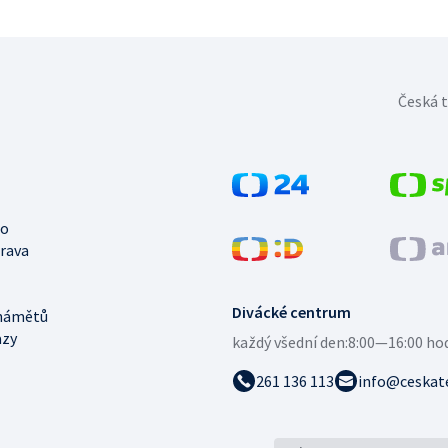
Česká t
no
trava
Divácké centrum
námětů
azy
každý všední den:
8:00—16:00 ho
261 136 113
info@ceskate