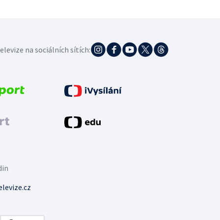
elevize na sociálních sítích:
din
levize.cz