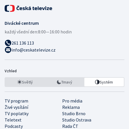
Divácké centrum
každý všední den:
8:00—16:00 hodin
261 136 113
info@ceskatelevize.cz
Vzhled
Světlý
Tmavý
Systém
TV program
Pro média
Živé vysílání
Reklama
TV poplatky
Studio Brno
Teletext
Studio Ostrava
Podcasty
Rada ČT