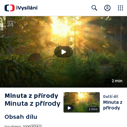
Close
Search
2 min
Minuta z přírody
Další díl
Minuta z přírody
Minuta z
přírody
2 min
Obsah dílu
Vyrobeno
2006