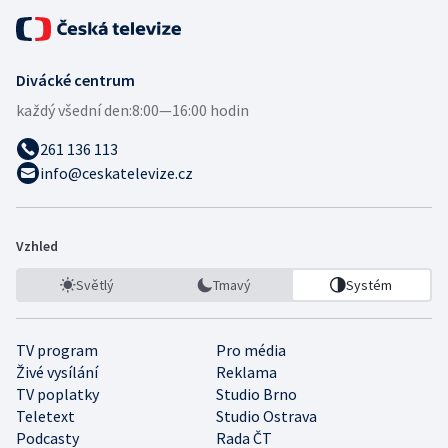
Divácké centrum
každý všední den:
8:00—16:00 hodin
261 136 113
info@ceskatelevize.cz
Vzhled
Světlý
Tmavý
Systém
TV program
Pro média
Živé vysílání
Reklama
TV poplatky
Studio Brno
Teletext
Studio Ostrava
Podcasty
Rada ČT