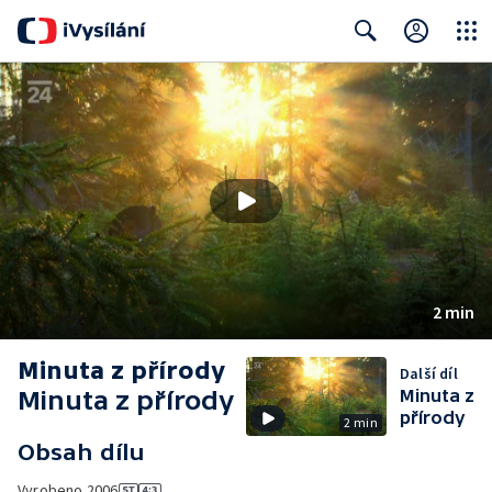
Close
Search
2 min
Minuta z přírody
Další díl
Minuta z přírody
Minuta z
přírody
2 min
Obsah dílu
Vyrobeno
2006