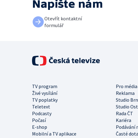
Napište nám
Otevřít kontaktní
formulář
TV program
Pro média
Živé vysílání
Reklama
TV poplatky
Studio Br
Teletext
Studio Os
Podcasty
Rada ČT
Počasí
Kariéra
E-shop
Podávání 
Mobilní a TV aplikace
Časté dot