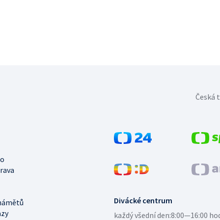
Česká t
no
trava
Divácké centrum
námětů
azy
každý všední den:
8:00—16:00 ho