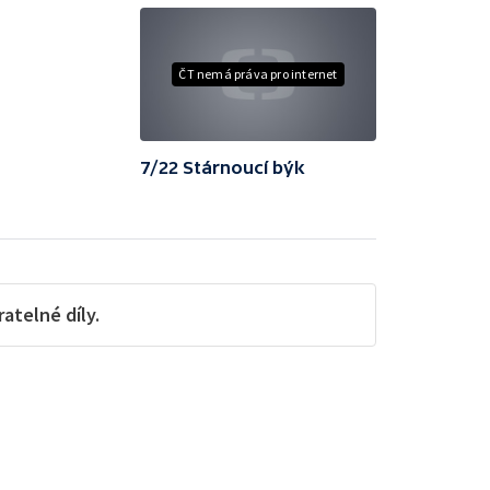
ČT nemá práva pro internet
7/22 Stárnoucí býk
telné díly.