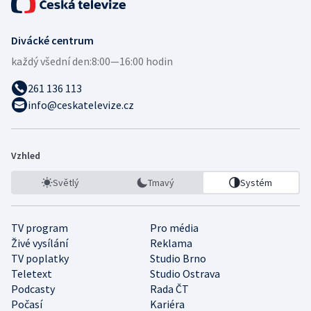
Divácké centrum
každý všední den:
8:00—16:00 hodin
261 136 113
info@ceskatelevize.cz
Vzhled
Světlý
Tmavý
Systém
TV program
Pro média
Živé vysílání
Reklama
TV poplatky
Studio Brno
Teletext
Studio Ostrava
Podcasty
Rada ČT
Počasí
Kariéra