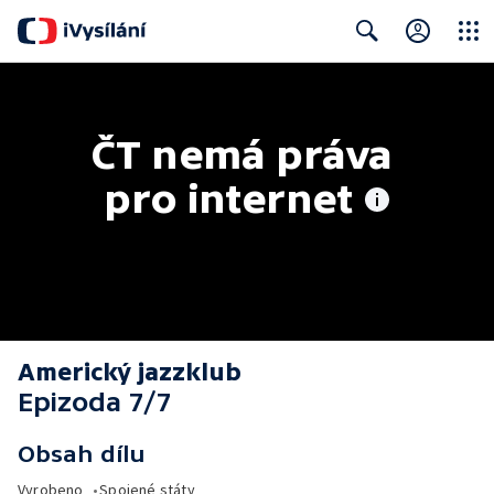
Close
Search
ČT nemá práva 
pro internet
Americký jazzklub
Epizoda 7/7
Obsah dílu
Vyrobeno
•
Spojené státy