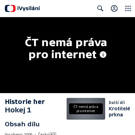
Close
Search
ČT nemá práva 
pro internet
Historie her
Další díl
ČT nemá práva
Hokej 1
Krotitelé
pro internet
prkna
Obsah dílu
Vyrobeno
2006
•
Česko