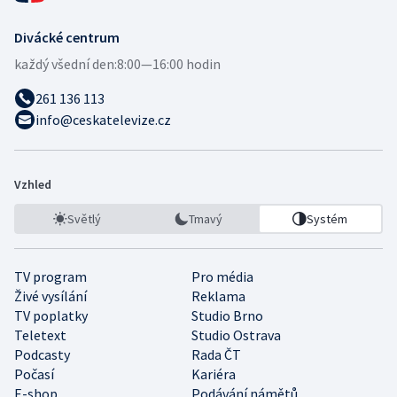
Divácké centrum
každý všední den:
8:00—16:00 hodin
261 136 113
info@ceskatelevize.cz
Vzhled
Světlý
Tmavý
Systém
TV program
Pro média
Živé vysílání
Reklama
TV poplatky
Studio Brno
Teletext
Studio Ostrava
Podcasty
Rada ČT
Počasí
Kariéra
E-shop
Podávání námětů