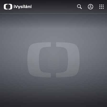
Close
Search