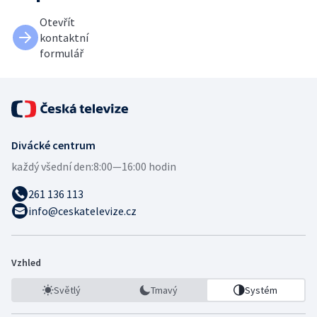
Otevřít
kontaktní
formulář
Divácké centrum
každý všední den:
8:00—16:00 hodin
261 136 113
info@ceskatelevize.cz
Vzhled
Světlý
Tmavý
Systém