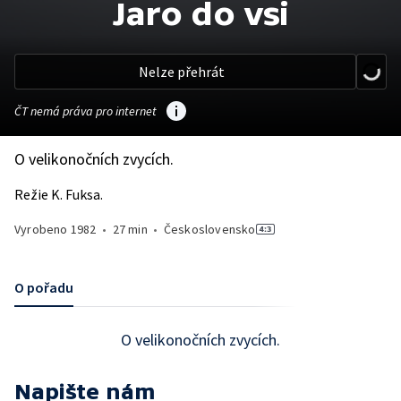
Jaro do vsi
Nelze přehrát
ČT nemá práva pro internet
O velikonočních zvycích.
Režie K. Fuksa.
Vyrobeno
1982
•
27 min
•
Československo
O pořadu
O velikonočních zvycích.
Napište nám