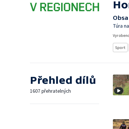
Ho
Obsa
Túra n
Vyroben
Sport
Přehled dílů
1607 přehratelných