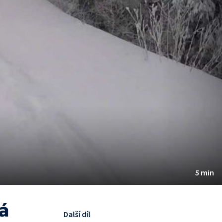
5 min
á
Další díl