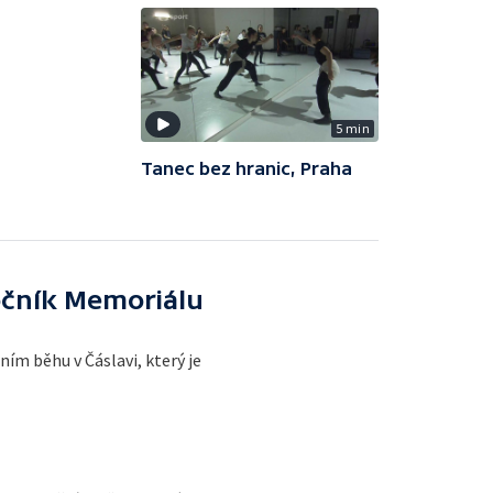
5 min
Tanec bez hranic, Praha
očník Memoriálu
ím běhu v Čáslavi, který je