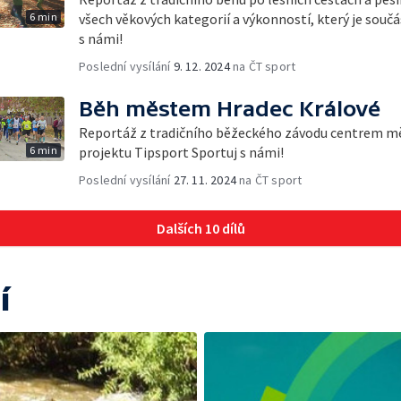
6 min
všech věkových kategorií a výkonností, který je souč
s námi!
Poslední vysílání
9. 12. 2024
na ČT sport
Běh městem Hradec Králové
Reportáž z tradičního běžeckého závodu centrem měs
6 min
projektu Tipsport Sportuj s námi!
Poslední vysílání
27. 11. 2024
na ČT sport
Dalších 10 dílů
í