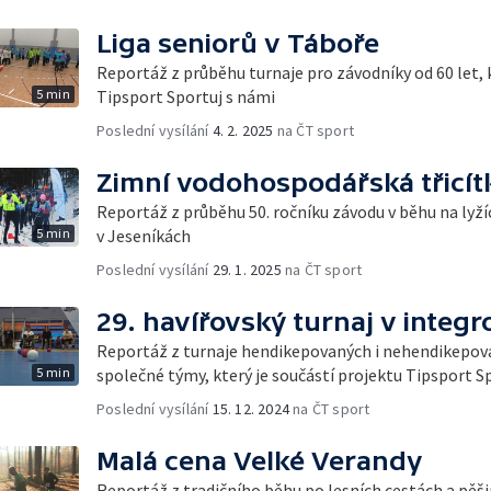
Liga seniorů v Táboře
Reportáž z průběhu turnaje pro závodníky od 60 let, k
5 min
Tipsport Sportuj s námi
Poslední vysílání
4. 2. 2025
na ČT sport
Zimní vodohospodářská třicít
Reportáž z průběhu 50. ročníku závodu v běhu na lyžíc
5 min
v Jeseníkách
Poslední vysílání
29. 1. 2025
na ČT sport
29. havířovský turnaj v integ
Reportáž z turnaje hendikepovaných i nehendikepova
5 min
společné týmy, který je součástí projektu Tipsport S
Poslední vysílání
15. 12. 2024
na ČT sport
Malá cena Velké Verandy
Reportáž z tradičního běhu po lesních cestách a pě