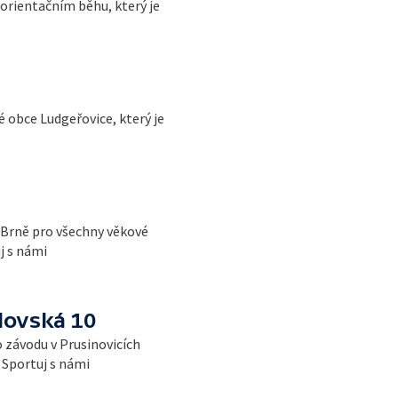
orientačním běhu, který je
 obce Ludgeřovice, který je
 Brně pro všechny věkové
j s námi
lovská 10
 závodu v Prusinovicích
t Sportuj s námi