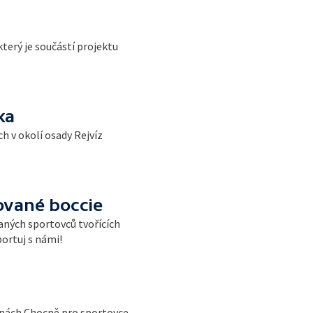
terý je součástí projektu
ka
h v okolí osady Rejvíz
rované boccie
ných sportovců tvořících
portuj s námi!
šinách Chocně pro sportovce