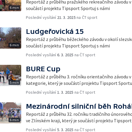
Reportáž z průběhu pražského rekreačního závodu v 
6 min
součástí projektu Tipsport Sportuj s námi
Poslední vysílání
21. 3. 2025
na ČT sport
Ludgeřovická 15
Reportáž z průběhu běžeckého závodu v okolí slezské
6 min
součástí projektu Tipsport Sportuj s námi
Poslední vysílání
6. 3. 2025
na ČT sport
BURE Cup
Reportáž z průběhu 3. ročníku orientačního závodu v
5 min
kategorie, který je součástí projektu Tipsport Sportu
Poslední vysílání
1. 3. 2025
na ČT sport
Mezinárodní silniční běh Rohá
Reportáž z průběhu 32. ročníku tradičního únorového
6 min
ve Zlínském kraji, který je součástí projektu Tipspor
Poslední vysílání
5. 3. 2025
na ČT sport