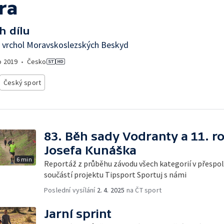
ra
h dílu
a vrchol Moravskoslezských Beskyd
o
2019
•
Česko
Český sport
83. Běh sady Vodranty a 11. r
Josefa Kunáška
6 min
Reportáž z průběhu závodu všech kategorií v přespoln
součástí projektu Tipsport Sportuj s námi
Poslední vysílání
2. 4. 2025
na ČT sport
Jarní sprint