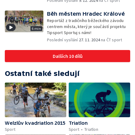
Poslední vysílání
9. 12. 2024
na ČT sport
Běh městem Hradec Králové
Reportáž z tradičního běžeckého závodu
centrem města, který je součástí projektu
6 min
Tipsport Sportuj s námi!
Poslední vysílání
27. 11. 2024
na ČT sport
Dalších 10 dílů
Ostatní také sledují
Welzlův kvadriatlon 2015
Triatlon
Sport
Sport
Triatlon