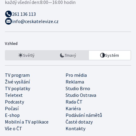
každý všední den:
8:00—16:00 hodin
261 136 113
info@ceskatelevize.cz
Vzhled
Světlý
Tmavý
Systém
TV program
Pro média
Živé vysílání
Reklama
TV poplatky
Studio Brno
Teletext
Studio Ostrava
Podcasty
Rada ČT
Počasí
Kariéra
E-shop
Podávání námětů
Mobilní a TV aplikace
Časté dotazy
Vše o ČT
Kontakty