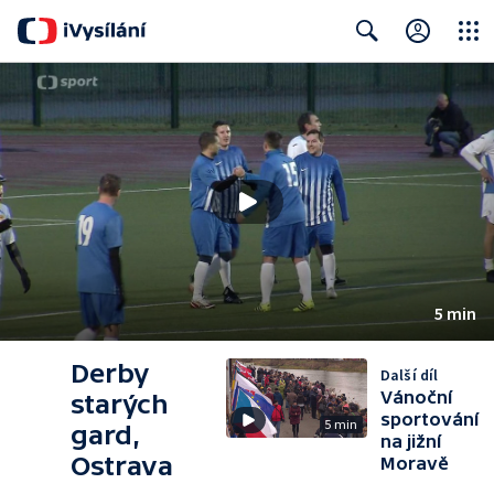
Close
Search
5 min
Derby
Další díl
Vánoční
starých
sportování
5 min
gard,
na jižní
Ostrava
Moravě