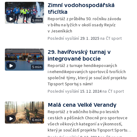
Zimní vodohospodářská
třicítka
Reportáž z průběhu 50. ročníku závodu
5 min
v běhu na lyžích v okolí osady Rejvíz
v Jeseníkách
Poslední vysílání
29. 1. 2025
na ČT sport
29. havířovský turnaj v
integrované boccie
Reportáž z turnaje hendikepovaných
5 min
i nehendikepovaných sportovců tvořících
společné týmy, který je součástí projektu
Tipsport Sportuj s námi!
Poslední vysílání
15. 12. 2024
na ČT sport
Malá cena Velké Verandy
Reportáž z tradičního běhu po lesních
cestách a pěšinách Chocně pro sportovce
6 min
všech věkových kategorií a výkonností,
který je součástí projektu Tipsport Sportuj
s námi!