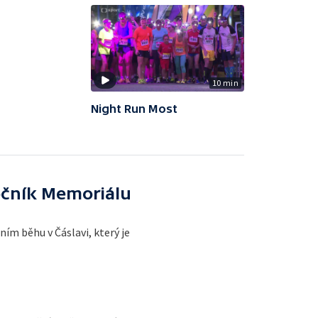
10 min
Night Run Most
očník Memoriálu
ím běhu v Čáslavi, který je