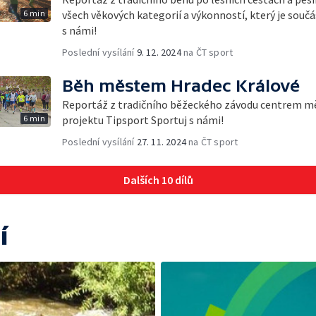
6 min
všech věkových kategorií a výkonností, který je souč
s námi!
Poslední vysílání
9. 12. 2024
na ČT sport
Běh městem Hradec Králové
Reportáž z tradičního běžeckého závodu centrem měs
6 min
projektu Tipsport Sportuj s námi!
Poslední vysílání
27. 11. 2024
na ČT sport
Dalších 10 dílů
í