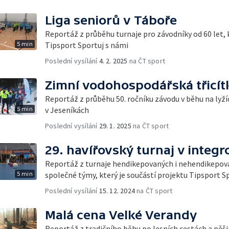
Liga seniorů v Táboře
Reportáž z průběhu turnaje pro závodníky od 60 let, k
5 min
Tipsport Sportuj s námi
Poslední vysílání
4. 2. 2025
na ČT sport
Zimní vodohospodářská třicít
Reportáž z průběhu 50. ročníku závodu v běhu na lyžíc
5 min
v Jeseníkách
Poslední vysílání
29. 1. 2025
na ČT sport
29. havířovský turnaj v integ
Reportáž z turnaje hendikepovaných i nehendikepova
5 min
společné týmy, který je součástí projektu Tipsport S
Poslední vysílání
15. 12. 2024
na ČT sport
Malá cena Velké Verandy
Reportáž z tradičního běhu po lesních cestách a pě