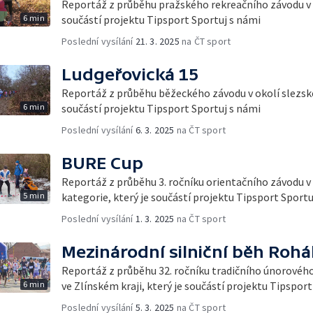
Reportáž z průběhu pražského rekreačního závodu v 
6 min
součástí projektu Tipsport Sportuj s námi
Poslední vysílání
21. 3. 2025
na ČT sport
Ludgeřovická 15
Reportáž z průběhu běžeckého závodu v okolí slezské
6 min
součástí projektu Tipsport Sportuj s námi
Poslední vysílání
6. 3. 2025
na ČT sport
BURE Cup
Reportáž z průběhu 3. ročníku orientačního závodu v
5 min
kategorie, který je součástí projektu Tipsport Sportu
Poslední vysílání
1. 3. 2025
na ČT sport
Mezinárodní silniční běh Rohá
Reportáž z průběhu 32. ročníku tradičního únorového
6 min
ve Zlínském kraji, který je součástí projektu Tipspor
Poslední vysílání
5. 3. 2025
na ČT sport