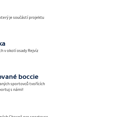
terý je součástí projektu
ka
h v okolí osady Rejvíz
rované boccie
ných sportovců tvořících
portuj s námi!
šinách Chocně pro sportovce