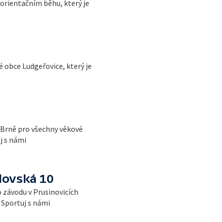
orientačním běhu, který je
 obce Ludgeřovice, který je
 Brně pro všechny věkové
j s námi
lovská 10
 závodu v Prusinovicích
t Sportuj s námi