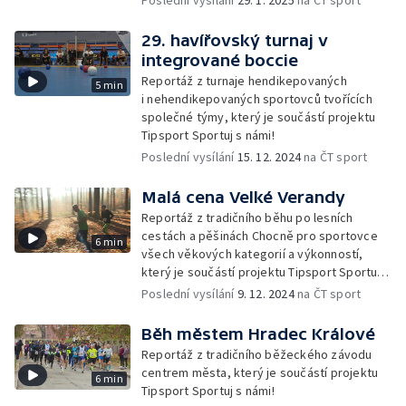
Poslední vysílání
29. 1. 2025
na ČT sport
29. havířovský turnaj v
integrované boccie
Reportáž z turnaje hendikepovaných
5 min
i nehendikepovaných sportovců tvořících
společné týmy, který je součástí projektu
Tipsport Sportuj s námi!
Poslední vysílání
15. 12. 2024
na ČT sport
Malá cena Velké Verandy
Reportáž z tradičního běhu po lesních
cestách a pěšinách Chocně pro sportovce
6 min
všech věkových kategorií a výkonností,
který je součástí projektu Tipsport Sportuj
s námi!
Poslední vysílání
9. 12. 2024
na ČT sport
Běh městem Hradec Králové
Reportáž z tradičního běžeckého závodu
centrem města, který je součástí projektu
6 min
Tipsport Sportuj s námi!