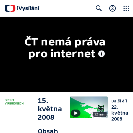
Close
Search
ČT nemá práva 
pro internet
15.
Další díl
22.
května
května
32 min
2008
2008
Obsah