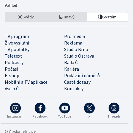
Vzhled
Světlý
Tmavý
Systém
TV program
Pro média
Živé vysílání
Reklama
TV poplatky
Studio Brno
Teletext
Studio Ostrava
Podcasty
Rada ČT
Počasí
Kariéra
E-shop
Podávání námětů
Mobilní a TV aplikace
Časté dotazy
Vše o ČT
Kontakty
Instagram
Facebook
YouTube
X
Threads
© Česká televize