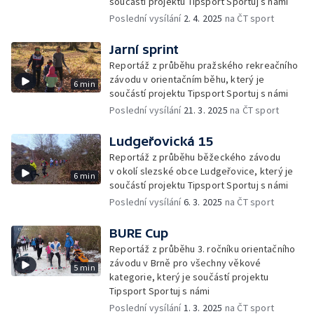
součástí projektu Tipsport Sportuj s námi
Poslední vysílání
2. 4. 2025
na ČT sport
Jarní sprint
Reportáž z průběhu pražského rekreačního
závodu v orientačním běhu, který je
6 min
součástí projektu Tipsport Sportuj s námi
Poslední vysílání
21. 3. 2025
na ČT sport
Ludgeřovická 15
Reportáž z průběhu běžeckého závodu
v okolí slezské obce Ludgeřovice, který je
6 min
součástí projektu Tipsport Sportuj s námi
Poslední vysílání
6. 3. 2025
na ČT sport
BURE Cup
Reportáž z průběhu 3. ročníku orientačního
závodu v Brně pro všechny věkové
5 min
kategorie, který je součástí projektu
Tipsport Sportuj s námi
Poslední vysílání
1. 3. 2025
na ČT sport