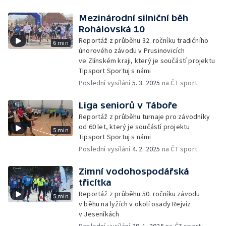
Mezinárodní silniční běh
Rohálovská 10
Reportáž z průběhu 32. ročníku tradičního
6 min
únorového závodu v Prusinovicích
ve Zlínském kraji, který je součástí projektu
Tipsport Sportuj s námi
Poslední vysílání
5. 3. 2025
na ČT sport
Liga seniorů v Táboře
Reportáž z průběhu turnaje pro závodníky
od 60 let, který je součástí projektu
5 min
Tipsport Sportuj s námi
Poslední vysílání
4. 2. 2025
na ČT sport
Zimní vodohospodářská
třicítka
Reportáž z průběhu 50. ročníku závodu
5 min
v běhu na lyžích v okolí osady Rejvíz
v Jeseníkách