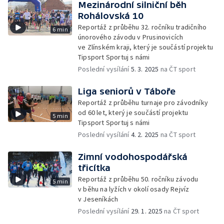
Mezinárodní silniční běh
Rohálovská 10
Reportáž z průběhu 32. ročníku tradičního
6 min
únorového závodu v Prusinovicích
ve Zlínském kraji, který je součástí projektu
Tipsport Sportuj s námi
Poslední vysílání
5. 3. 2025
na ČT sport
Liga seniorů v Táboře
Reportáž z průběhu turnaje pro závodníky
od 60 let, který je součástí projektu
5 min
Tipsport Sportuj s námi
Poslední vysílání
4. 2. 2025
na ČT sport
Zimní vodohospodářská
třicítka
Reportáž z průběhu 50. ročníku závodu
5 min
v běhu na lyžích v okolí osady Rejvíz
v Jeseníkách
Poslední vysílání
29. 1. 2025
na ČT sport