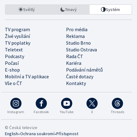
Světlý
Tmavý
Systém
TV program
Pro média
Živé vysílání
Reklama
TV poplatky
Studio Brno
Teletext
Studio Ostrava
Podcasty
Rada ČT
Počasí
Kariéra
E-shop
Podávání námětů
Mobilní a TV aplikace
Časté dotazy
Vše o ČT
Kontakty
Instagram
Facebook
YouTube
X
Threads
© Česká televize
•
•
English
Ochrana soukromí
Přístupnost