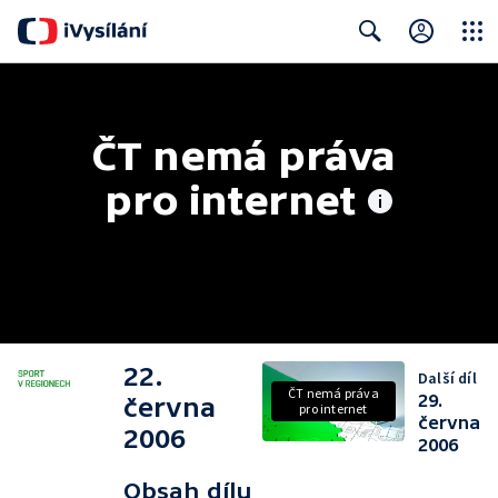
Close
Search
ČT nemá práva 
pro internet
22.
Další díl
ČT nemá práva
29.
června
pro internet
června
2006
2006
Obsah dílu