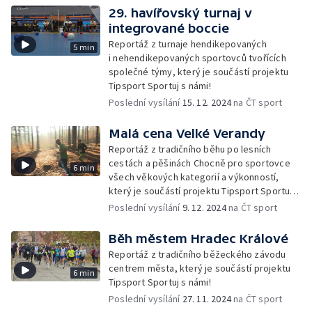
29. havířovský turnaj v
integrované boccie
Reportáž z turnaje hendikepovaných
5 min
i nehendikepovaných sportovců tvořících
společné týmy, který je součástí projektu
Tipsport Sportuj s námi!
Poslední vysílání
15. 12. 2024
na ČT sport
Malá cena Velké Verandy
Reportáž z tradičního běhu po lesních
cestách a pěšinách Chocně pro sportovce
6 min
všech věkových kategorií a výkonností,
který je součástí projektu Tipsport Sportuj
s námi!
Poslední vysílání
9. 12. 2024
na ČT sport
Běh městem Hradec Králové
Reportáž z tradičního běžeckého závodu
centrem města, který je součástí projektu
6 min
Tipsport Sportuj s námi!
Poslední vysílání
27. 11. 2024
na ČT sport