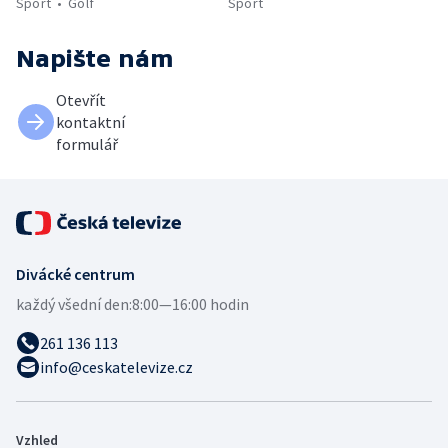
Sport
Golf
Sport
Napište nám
Otevřít
kontaktní
formulář
Divácké centrum
každý všední den:
8:00—16:00 hodin
261 136 113
info@ceskatelevize.cz
Vzhled