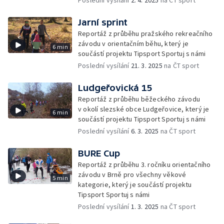
Poslední vysílání
2. 4. 2025
na ČT sport
Jarní sprint
Reportáž z průběhu pražského rekreačního
závodu v orientačním běhu, který je
6 min
součástí projektu Tipsport Sportuj s námi
Poslední vysílání
21. 3. 2025
na ČT sport
Ludgeřovická 15
Reportáž z průběhu běžeckého závodu
v okolí slezské obce Ludgeřovice, který je
6 min
součástí projektu Tipsport Sportuj s námi
Poslední vysílání
6. 3. 2025
na ČT sport
BURE Cup
Reportáž z průběhu 3. ročníku orientačního
závodu v Brně pro všechny věkové
5 min
kategorie, který je součástí projektu
Tipsport Sportuj s námi
Poslední vysílání
1. 3. 2025
na ČT sport