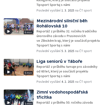
kategorie, který je součástí projektu
Tipsport Sportuj s námi
Poslední vysílání
1. 3. 2025
na ČT sport
Mezinárodní silniční běh
Rohálovská 10
Reportáž z průběhu 32. ročníku tradičního
6 min
únorového závodu v Prusinovicích
ve Zlínském kraji, který je součástí projektu
Tipsport Sportuj s námi
Poslední vysílání
5. 3. 2025
na ČT sport
Liga seniorů v Táboře
Reportáž z průběhu turnaje pro závodníky
od 60 let, který je součástí projektu
5 min
Tipsport Sportuj s námi
Poslední vysílání
4. 2. 2025
na ČT sport
Zimní vodohospodářská
třicítka
Reportáž z průběhu 50. ročníku závodu
5 min