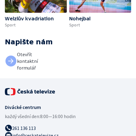
Welzlův kvadriatlon
Nohejbal
Sport
Sport
Napište nám
Otevřít
kontaktní
formulář
Divácké centrum
každý všední den:
8:00—16:00 hodin
261 136 113
info@ceskatelevize.cz