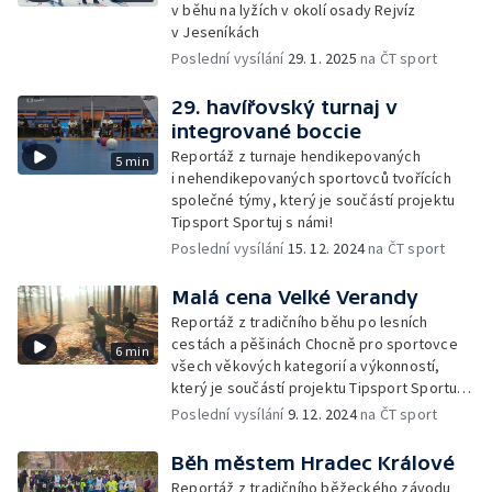
v běhu na lyžích v okolí osady Rejvíz
v Jeseníkách
Poslední vysílání
29. 1. 2025
na ČT sport
29. havířovský turnaj v
integrované boccie
Reportáž z turnaje hendikepovaných
5 min
i nehendikepovaných sportovců tvořících
společné týmy, který je součástí projektu
Tipsport Sportuj s námi!
Poslední vysílání
15. 12. 2024
na ČT sport
Malá cena Velké Verandy
Reportáž z tradičního běhu po lesních
cestách a pěšinách Chocně pro sportovce
6 min
všech věkových kategorií a výkonností,
který je součástí projektu Tipsport Sportuj
s námi!
Poslední vysílání
9. 12. 2024
na ČT sport
Běh městem Hradec Králové
Reportáž z tradičního běžeckého závodu