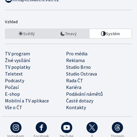
Vzhled
Světlý
Tmavý
Systém
TV program
Pro média
Živé vysílání
Reklama
TV poplatky
Studio Brno
Teletext
Studio Ostrava
Podcasty
Rada ČT
Počasí
Kariéra
E-shop
Podávání námětů
Mobilní a TV aplikace
Časté dotazy
Vše o ČT
Kontakty
Instagram
Facebook
YouTube
X
Threads