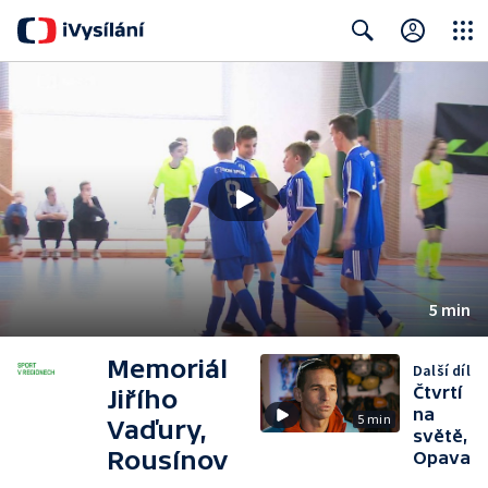
Close
Search
5 min
Memoriál
Další díl
Čtvrtí
Jiřího
na
5 min
Vaďury,
světě,
Rousínov
Opava