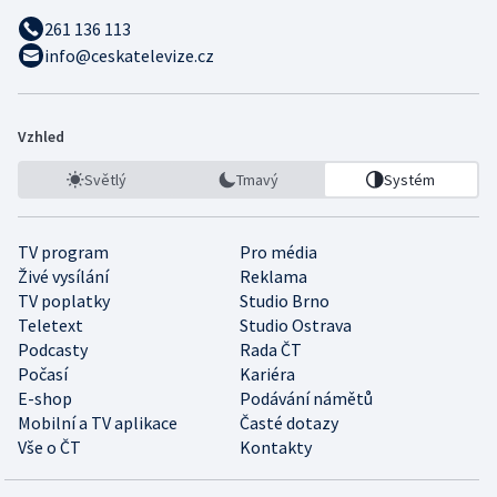
261 136 113
info@ceskatelevize.cz
Vzhled
Světlý
Tmavý
Systém
TV program
Pro média
Živé vysílání
Reklama
TV poplatky
Studio Brno
Teletext
Studio Ostrava
Podcasty
Rada ČT
Počasí
Kariéra
E-shop
Podávání námětů
Mobilní a TV aplikace
Časté dotazy
Vše o ČT
Kontakty