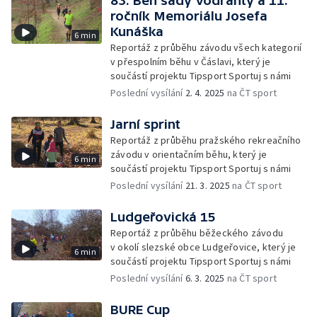
83. Běh sady Vodranty a 11.
ročník Memoriálu Josefa
Kunáška
6 min
Reportáž z průběhu závodu všech kategorií
v přespolním běhu v Čáslavi, který je
součástí projektu Tipsport Sportuj s námi
Poslední vysílání
2. 4. 2025
na ČT sport
Jarní sprint
Reportáž z průběhu pražského rekreačního
závodu v orientačním běhu, který je
6 min
součástí projektu Tipsport Sportuj s námi
Poslední vysílání
21. 3. 2025
na ČT sport
Ludgeřovická 15
Reportáž z průběhu běžeckého závodu
v okolí slezské obce Ludgeřovice, který je
6 min
součástí projektu Tipsport Sportuj s námi
Poslední vysílání
6. 3. 2025
na ČT sport
BURE Cup