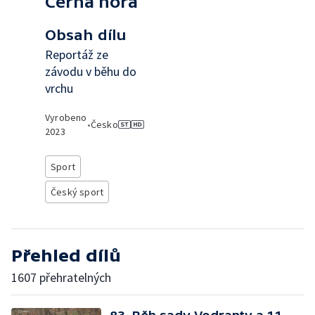
Černá hora
Obsah dílu
Reportáž ze
závodu v běhu do
vrchu
Vyrobeno
•
Česko
2023
Sport
Český sport
Přehled dílů
1607 přehratelných