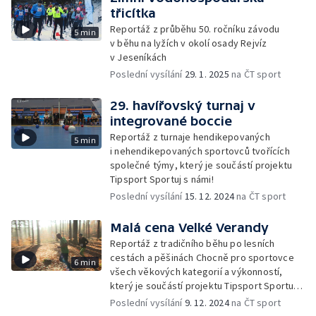
třicítka
Reportáž z průběhu 50. ročníku závodu
5 min
v běhu na lyžích v okolí osady Rejvíz
v Jeseníkách
Poslední vysílání
29. 1. 2025
na ČT sport
29. havířovský turnaj v
integrované boccie
Reportáž z turnaje hendikepovaných
5 min
i nehendikepovaných sportovců tvořících
společné týmy, který je součástí projektu
Tipsport Sportuj s námi!
Poslední vysílání
15. 12. 2024
na ČT sport
Malá cena Velké Verandy
Reportáž z tradičního běhu po lesních
cestách a pěšinách Chocně pro sportovce
6 min
všech věkových kategorií a výkonností,
který je součástí projektu Tipsport Sportuj
s námi!
Poslední vysílání
9. 12. 2024
na ČT sport