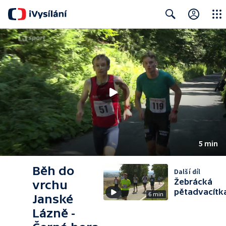
Close
Search
5 min
Běh do
Další díl
Žebrácká
vrchu
pětadvacítk
6 min
Janské
Lázně -