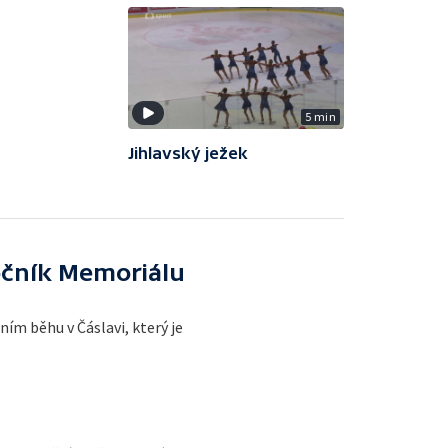
5 min
Jihlavský ježek
očník Memoriálu
ím běhu v Čáslavi, který je