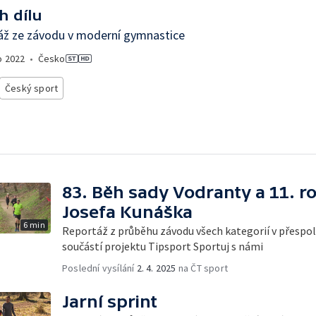
h dílu
áž ze závodu v moderní gymnastice
o
2022
•
Česko
Český sport
83. Běh sady Vodranty a 11. r
Josefa Kunáška
6 min
Reportáž z průběhu závodu všech kategorií v přespoln
součástí projektu Tipsport Sportuj s námi
Poslední vysílání
2. 4. 2025
na ČT sport
Jarní sprint