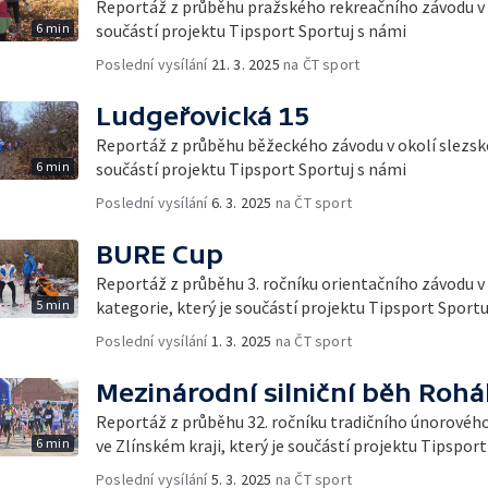
Reportáž z průběhu pražského rekreačního závodu v 
6 min
součástí projektu Tipsport Sportuj s námi
Poslední vysílání
21. 3. 2025
na ČT sport
Ludgeřovická 15
Reportáž z průběhu běžeckého závodu v okolí slezské
6 min
součástí projektu Tipsport Sportuj s námi
Poslední vysílání
6. 3. 2025
na ČT sport
BURE Cup
Reportáž z průběhu 3. ročníku orientačního závodu v
5 min
kategorie, který je součástí projektu Tipsport Sportu
Poslední vysílání
1. 3. 2025
na ČT sport
Mezinárodní silniční běh Rohá
Reportáž z průběhu 32. ročníku tradičního únorového
6 min
ve Zlínském kraji, který je součástí projektu Tipspor
Poslední vysílání
5. 3. 2025
na ČT sport