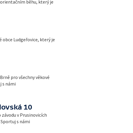
orientačním běhu, který je
 obce Ludgeřovice, který je
 Brně pro všechny věkové
j s námi
lovská 10
 závodu v Prusinovicích
t Sportuj s námi