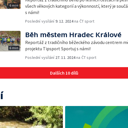
6 min
všech věkových kategorií a výkonností, který je souč
s námi!
Poslední vysílání
9. 12. 2024
na ČT sport
Běh městem Hradec Králové
Reportáž z tradičního běžeckého závodu centrem měs
6 min
projektu Tipsport Sportuj s námi!
Poslední vysílání
27. 11. 2024
na ČT sport
Dalších 10 dílů
í