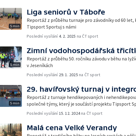
Liga seniorů v Táboře
Reportáž z průběhu turnaje pro závodníky od 60 let, k
5 min
Tipsport Sportuj s námi
Poslední vysílání
4. 2. 2025
na ČT sport
Zimní vodohospodářská třicít
Reportáž z průběhu 50. ročníku závodu v běhu na lyžíc
5 min
v Jeseníkách
Poslední vysílání
29. 1. 2025
na ČT sport
29. havířovský turnaj v integ
Reportáž z turnaje hendikepovaných i nehendikepova
5 min
společné týmy, který je součástí projektu Tipsport S
Poslední vysílání
15. 12. 2024
na ČT sport
Malá cena Velké Verandy
Reportáž z tradičního běhu po lesních cestách a pě