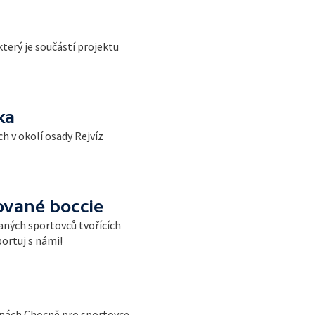
terý je součástí projektu
ka
h v okolí osady Rejvíz
rované boccie
ných sportovců tvořících
portuj s námi!
šinách Chocně pro sportovce