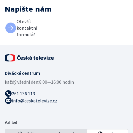
Napište nám
Otevřít
kontaktní
formulář
Divácké centrum
každý všední den:
8:00—16:00 hodin
261 136 113
info@ceskatelevize.cz
Vzhled