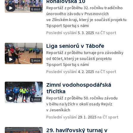
Rohálovská 10
Reportáž z průběhu 32. ročníku tradičního
6 min
únorového závodu v Prusinovicích
ve Zlínském kraji, který je součástí projektu
Tipsport Sportuj s námi
Poslední vysílání
5. 3. 2025
na ČT sport
Liga seniorů v Táboře
Reportáž z průběhu turnaje pro závodníky
od 60 let, který je součástí projektu
5 min
Tipsport Sportuj s námi
Poslední vysílání
4. 2. 2025
na ČT sport
Zimní vodohospodářská
třicítka
Reportáž z průběhu 50. ročníku závodu
5 min
v běhu na lyžích v okolí osady Rejvíz
v Jeseníkách
Poslední vysílání
29. 1. 2025
na ČT sport
29. havířovský turnaj v