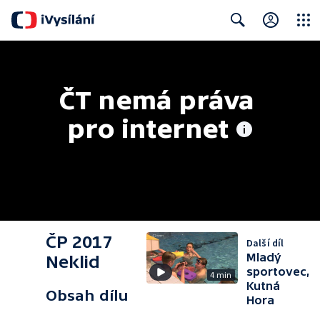
Close
Search
ČT nemá práva 
pro internet
ČP 2017
Další díl
Mladý
Neklid
sportovec,
4 min
Kutná
Obsah dílu
Hora