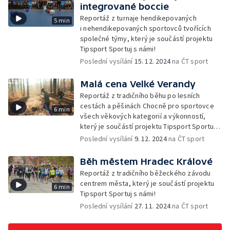
integrované boccie
Reportáž z turnaje hendikepovaných
5 min
i nehendikepovaných sportovců tvořících
společné týmy, který je součástí projektu
Tipsport Sportuj s námi!
Poslední vysílání
15. 12. 2024
na ČT sport
Malá cena Velké Verandy
Reportáž z tradičního běhu po lesních
cestách a pěšinách Chocně pro sportovce
6 min
všech věkových kategorií a výkonností,
který je součástí projektu Tipsport Sportuj
s námi!
Poslední vysílání
9. 12. 2024
na ČT sport
Běh městem Hradec Králové
Reportáž z tradičního běžeckého závodu
centrem města, který je součástí projektu
6 min
Tipsport Sportuj s námi!
Poslední vysílání
27. 11. 2024
na ČT sport