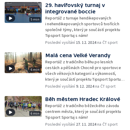
29. havířovský turnaj v
integrované boccie
Reportáž z turnaje hendikepovaných
5 min
i nehendikepovaných sportovců tvořících
společné týmy, který je součástí projektu
Tipsport Sportuj s námi!
Poslední vysílání
15. 12. 2024
na ČT sport
Malá cena Velké Verandy
Reportáž z tradičního běhu po lesních
cestách a pěšinách Chocně pro sportovce
6 min
všech věkových kategorií a výkonností,
který je součástí projektu Tipsport Sportuj
s námi!
Poslední vysílání
9. 12. 2024
na ČT sport
Běh městem Hradec Králové
Reportáž z tradičního běžeckého závodu
centrem města, který je součástí projektu
6 min
Tipsport Sportuj s námi!
Poslední vysílání
27. 11. 2024
na ČT sport