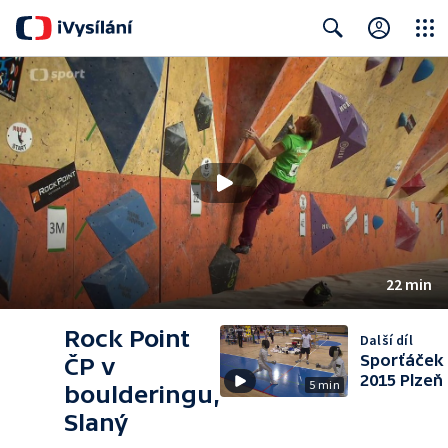
Close
Search
22 min
Rock Point
Další díl
Sporťáček
ČP v
2015 Plzeň
5 min
boulderingu,
Slaný