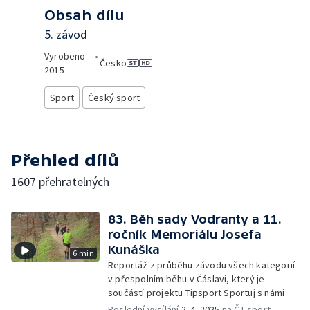
Obsah dílu
5. závod
Vyrobeno
•
Česko
2015
Sport
Český sport
Přehled dílů
1607 přehratelných
83. Běh sady Vodranty a 11.
ročník Memoriálu Josefa
Kunáška
6 min
Reportáž z průběhu závodu všech kategorií
v přespolním běhu v Čáslavi, který je
součástí projektu Tipsport Sportuj s námi
Poslední vysílání
2. 4. 2025
na ČT sport