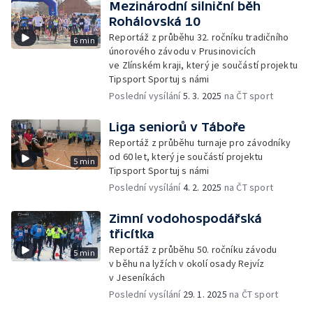
Mezinárodní silniční běh
Rohálovská 10
Reportáž z průběhu 32. ročníku tradičního
6 min
únorového závodu v Prusinovicích
ve Zlínském kraji, který je součástí projektu
Tipsport Sportuj s námi
Poslední vysílání
5. 3. 2025
na ČT sport
Liga seniorů v Táboře
Reportáž z průběhu turnaje pro závodníky
od 60 let, který je součástí projektu
5 min
Tipsport Sportuj s námi
Poslední vysílání
4. 2. 2025
na ČT sport
Zimní vodohospodářská
třicítka
Reportáž z průběhu 50. ročníku závodu
5 min
v běhu na lyžích v okolí osady Rejvíz
v Jeseníkách
Poslední vysílání
29. 1. 2025
na ČT sport