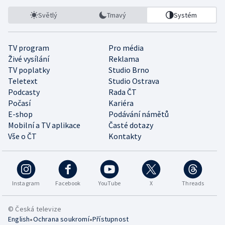
Světlý
Tmavý
Systém
TV program
Pro média
Živé vysílání
Reklama
TV poplatky
Studio Brno
Teletext
Studio Ostrava
Podcasty
Rada ČT
Počasí
Kariéra
E-shop
Podávání námětů
Mobilní a TV aplikace
Časté dotazy
Vše o ČT
Kontakty
Instagram
Facebook
YouTube
X
Threads
© Česká televize
•
•
English
Ochrana soukromí
Přístupnost