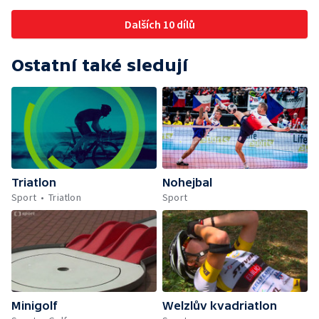
Dalších 10 dílů
Ostatní také sledují
Triatlon
Nohejbal
Sport
Triatlon
Sport
Minigolf
Welzlův kvadriatlon