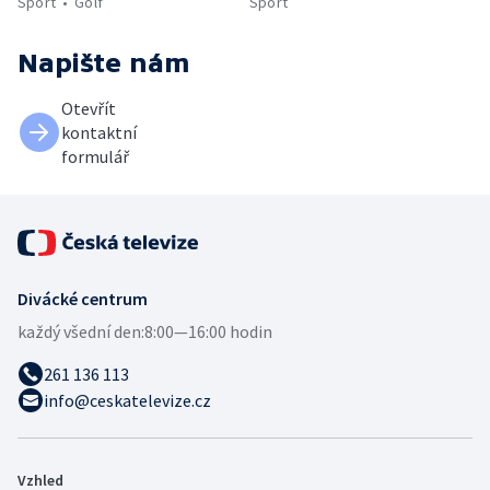
Sport
Golf
Sport
Napište nám
Otevřít
kontaktní
formulář
Divácké centrum
každý všední den:
8:00—16:00 hodin
261 136 113
info@ceskatelevize.cz
Vzhled