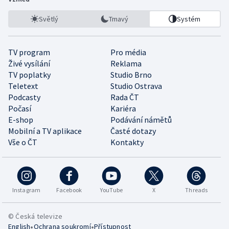
Světlý
Tmavý
Systém
TV program
Pro média
Živé vysílání
Reklama
TV poplatky
Studio Brno
Teletext
Studio Ostrava
Podcasty
Rada ČT
Počasí
Kariéra
E-shop
Podávání námětů
Mobilní a TV aplikace
Časté dotazy
Vše o ČT
Kontakty
Instagram
Facebook
YouTube
X
Threads
© Česká televize
•
•
English
Ochrana soukromí
Přístupnost