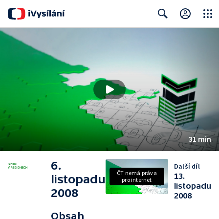
Close
Search
31 min
6.
Další díl
ČT nemá práva
13.
listopadu
pro internet
listopadu
2008
2008
Obsah