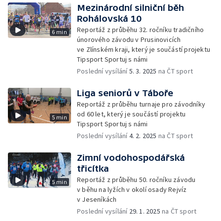
Mezinárodní silniční běh
Rohálovská 10
Reportáž z průběhu 32. ročníku tradičního
6 min
únorového závodu v Prusinovicích
ve Zlínském kraji, který je součástí projektu
Tipsport Sportuj s námi
Poslední vysílání
5. 3. 2025
na ČT sport
Liga seniorů v Táboře
Reportáž z průběhu turnaje pro závodníky
od 60 let, který je součástí projektu
5 min
Tipsport Sportuj s námi
Poslední vysílání
4. 2. 2025
na ČT sport
Zimní vodohospodářská
třicítka
Reportáž z průběhu 50. ročníku závodu
5 min
v běhu na lyžích v okolí osady Rejvíz
v Jeseníkách
Poslední vysílání
29. 1. 2025
na ČT sport