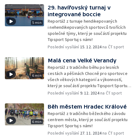
29. havířovský turnaj v
integrované boccie
Reportáž z turnaje hendikepovaných
5 min
i nehendikepovaných sportovců tvořících
společné týmy, který je součástí projektu
Tipsport Sportuj s námi!
Poslední vysílání
15. 12. 2024
na ČT sport
Malá cena Velké Verandy
Reportáž z tradičního běhu po lesních
cestách a pěšinách Chocně pro sportovce
6 min
všech věkových kategorií a výkonností,
který je součástí projektu Tipsport Sportuj
s námi!
Poslední vysílání
9. 12. 2024
na ČT sport
Běh městem Hradec Králové
Reportáž z tradičního běžeckého závodu
centrem města, který je součástí projektu
6 min
Tipsport Sportuj s námi!
Poslední vysílání
27. 11. 2024
na ČT sport