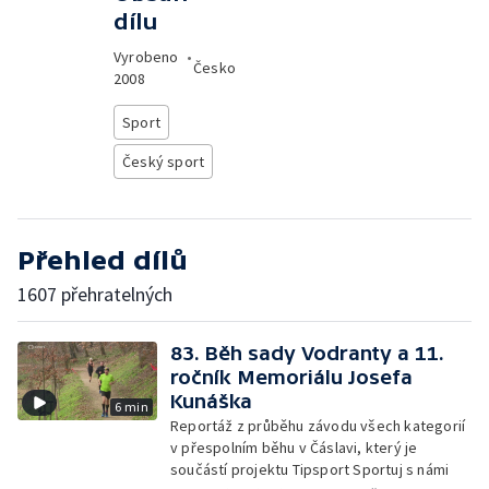
dílu
Vyrobeno
•
Česko
2008
Sport
Český sport
Přehled dílů
1607 přehratelných
83. Běh sady Vodranty a 11.
ročník Memoriálu Josefa
Kunáška
6 min
Reportáž z průběhu závodu všech kategorií
v přespolním běhu v Čáslavi, který je
součástí projektu Tipsport Sportuj s námi