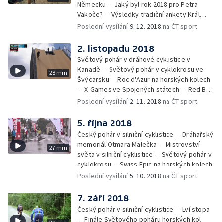
Německu — Jaký byl rok 2018 pro Petra
Vakoče? — Výsledky tradiční ankety Král
cyklistiky
Poslední vysílání
9. 12. 2018
na ČT sport
2. listopadu 2018
Světový pohár v dráhové cyklistice v
Kanadě — Světový pohár v cyklokrosu ve
28 min
Švýcarsku — Roc d'Azur na horských kolech
— X-Games ve Spojených státech — Red Bull
Rampage
Poslední vysílání
2. 11. 2018
na ČT sport
5. října 2018
Český pohár v silniční cyklistice — Dráhařský
memoriál Otmara Malečka — Mistrovství
27 min
světa v silniční cyklistice — Světový pohár v
cyklokrosu — Swiss Epic na horských kolech
Poslední vysílání
5. 10. 2018
na ČT sport
7. září 2018
Český pohár v silniční cyklistice — Lví stopa
— Finále Světového poháru horských kol