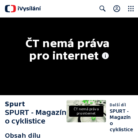
Close
Search
ČT nemá práva 
pro internet
Spurt
Další díl
ČT nemá práva
SPURT - Magazín
SPURT -
pro internet
Magazín
o cyklistice
o
cyklistice
Obsah dílu