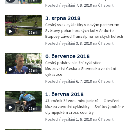
28 min
Poslední vysílání
7. 9. 2018
na ČT sport
3. srpna 2018
Český svaz cyklistiky s novým partnerem —
Světový pohár horských kol v Andorře —
25 min
Etapový závod Transalp na horských kolech
Poslední vysílání
3. 8. 2018
na ČT sport
6. července 2018
Český pohár v silniční cyklistice —
Mistrovství Česka a Slovenska v silniční
28 min
cyklistice
Poslední vysílání
6. 7. 2018
na ČT sport
1. června 2018
47. ročník Závodu míru juniorů — Otevření
Muzea závodní cyklistiky — Světový pohár v
25 min
olympijském cross country
Poslední vysílání
1. 6. 2018
na ČT sport