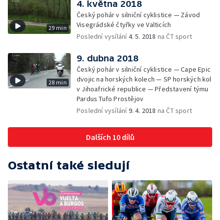
4. května 2018
Český pohár v silniční cyklistice — Závod
Visegrádské čtyřky ve Valticích
29 min
Poslední vysílání
4. 5. 2018
na ČT sport
9. dubna 2018
Český pohár v silniční cyklistice — Cape Epic
dvojic na horských kolech — SP horských kol
28 min
v Jihoafrické republice — Představení týmu
Pardus Tufo Prostějov
Poslední vysílání
9. 4. 2018
na ČT sport
Dalších 10 dílů
Ostatní také sledují