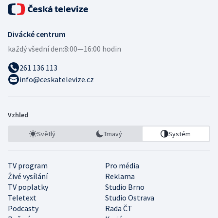
Divácké centrum
každý všední den:
8:00—16:00 hodin
261 136 113
info@ceskatelevize.cz
Vzhled
Světlý
Tmavý
Systém
TV program
Pro média
Živé vysílání
Reklama
TV poplatky
Studio Brno
Teletext
Studio Ostrava
Podcasty
Rada ČT